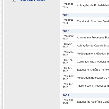
PVB8638-
Aplicações da Probabilidad
2012
2011
PVB3911-
Estudos do Algorítmo Gené
2011
2010
PVB4040-
Árvores em Processos Pon
2010
PIB5204-
Aplicações do Cálculo Esto
2010
PVB5283-
Modelagem em Métodos Est
2010
PIB5476-
Conjuntos fuzzy, cadeias d
2010
PIB5527-
Estudos em Análise Funcio
2010
PVB5639-
Modelagem Estocástica e An
2010
PVB5651-
Inferência em Processos
2010
2009
PVB3911-
Estudos do Algorítmo Gené
2009