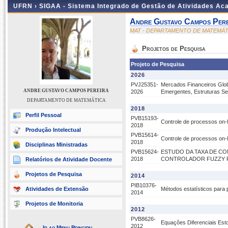
UFRN ›
SIGAA - Sistema Integrado de Gestão de Atividades A
Andre Gustavo Campos Pere
MAT - DEPARTAMENTO DE MATEMÁT
Projetos de Pesquisa
Projeto de Pesquisa
2026
PVJ25351-
Mercados Financeiros Glo
ANDRE GUSTAVO CAMPOS PEREIRA
2026
Emergentes, Estruturas Set
DEPARTAMENTO DE MATEMÁTICA
2018
Perfil Pessoal
PVB15193-
Controle de processos on-
2018
Produção Intelectual
PVB15614-
Controle de processos on-
2018
Disciplinas Ministradas
PVB15624-
ESTUDO DA TAXA DE C
2018
CONTROLADOR FUZZY P
Relatórios de Atividade Docente
Projetos de Pesquisa
2014
PIB10376-
Atividades de Extensão
Métodos estatísticos para
2014
Projetos de Monitoria
2012
PVB8626-
Equações Diferenciais Est
2012
Ir ao Menu Principal