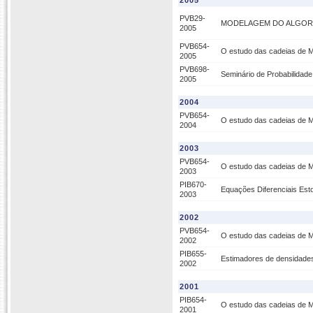
2005
PVB29-
MODELAGEM DO ALGORI
2005
PVB654-
O estudo das cadeias de M
2005
PVB698-
Seminário de Probabilidade 
2005
2004
PVB654-
O estudo das cadeias de M
2004
2003
PVB654-
O estudo das cadeias de M
2003
PIB670-
Equações Diferenciais Est
2003
2002
PVB654-
O estudo das cadeias de M
2002
PIB655-
Estimadores de densidades 
2002
2001
PIB654-
O estudo das cadeias de M
2001