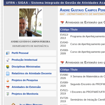
UFRN ›
SIGAA - Sistema Integrado de Gestão de Atividades A
Andre Gustavo Campos Pere
MAT - DEPARTAMENTO DE MATEMÁT
Atividades de Extensão que
Código
Título
EV013-
Programa de Aperfeiçoamento
2013
ANDRE GUSTAVO CAMPOS PEREIRA
EV040-
Curso de Aperfeiçoamento par
2010
DEPARTAMENTO DE MATEMÁTICA
EV069-
Curso de Aperfeiçoamento par
Perfil Pessoal
2009
Produção Intelectual
Atividades de Extensão das q
Disciplinas Ministradas
Código
Título
Relatórios de Atividade Docente
EV080-
X Semana de Matemática do
2026
Projetos de Pesquisa
EV089-
Segundo Encontro do PROFM
2020
Atividades de Extensão
EV521-
I Encontro do PROFMAT/UF
2019
Projetos de Monitoria
EV728-
Seminários de Iniciação Cientí
2019
Ir ao Menu Principal