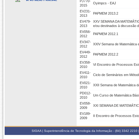
PJ770-
Oyimpcs - EAJ
2015
EV231-
PAPMEM 2013.2
2013
EV479-
XXV SEMANA DA MATEMÁTICA D
2013
e/ou destinados à discussão 
EV056-
PAPMEM 2012.1
2012
EV347-
XXIV Semana de Matemática e I
2012
EV449-
PAPMEM 2012.2
2012
EV358-
VI Encontro de Processos Est
2010
EV411-
Ciclo de Seminários em Métod
2010
EV021-
XXII Semana de Matemática 
2010
PD012-
Um Curso de Matemática Bás
2010
EV058-
XXI SEMANA DE MATEMÁTIC
2009
EV189-
II Encontro de Processos Est
2009
SIGAA | Superintendência de Tecnologia da Informação - (84) 3342 2210 