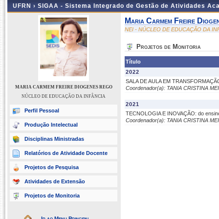
UFRN ›
SIGAA - Sistema Integrado de Gestão de Atividades A
Maria Carmem Freire Dioge
NEI - NÚCLEO DE EDUCAÇÃO DA IN
Projetos de Monitoria
Título
2022
SALA DE AULA EM TRANSFORMAÇÃO: en
MARIA CARMEM FREIRE DIOGENES REGO
Coordenador(a): TANIA CRISTINA M
NÚCLEO DE EDUCAÇÃO DA INFÂNCIA
2021
Perfil Pessoal
TECNOLOGIA E INOVAÇÃO: do ensino r
Coordenador(a): TANIA CRISTINA M
Produção Intelectual
Disciplinas Ministradas
Relatórios de Atividade Docente
Projetos de Pesquisa
Atividades de Extensão
Projetos de Monitoria
Ir ao Menu Principal