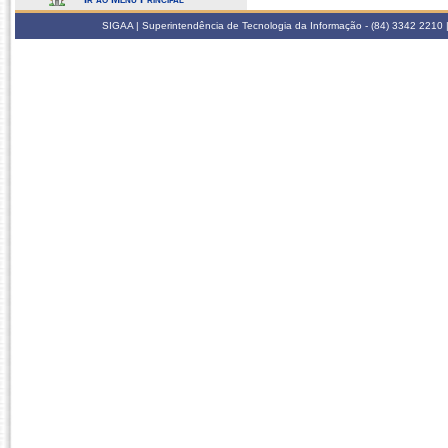
SIGAA | Superintendência de Tecnologia da Informação - (84) 3342 2210 