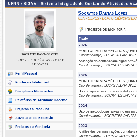
UFRN ›
SIGAA - Sistema Integrado de Gestão de Atividades A
Socrates Dantas Lopes
CEA - CERES - DEPTO CIÊNCIAS EX
Projetos de Monitoria
Título
2026
MONITORIA PARA MÉTODOS QUANTI
SOCRATES DANTAS LOPES
Coordenador(a): LUCAS ALLAN DIN
CERES - DEPTO CIÊNCIAS EXATAS E
Aplicação da contabilidade digital atra
APLICADAS
Coordenador(a): SOCRATES DANTA
Perfil Pessoal
2025
MONITORIA PARA MÉTODOS QUANTI
Produção Intelectual
Coordenador(a): LUCAS ALLAN DIN
Disciplinas Ministradas
Uso de aplicativos como metodologia ati
Coordenador(a): SOCRATES DANTA
Relatórios de Atividade Docente
2024
Projetos de Pesquisa
Uso de metodologias ativas no ensino d
Coordenador(a): SOCRATES DANTA
Atividades de Extensão
2023
Projetos de Monitoria
Análise das demonstrações contábeis e a
Coordenador(a): LUZIANA MARIA N