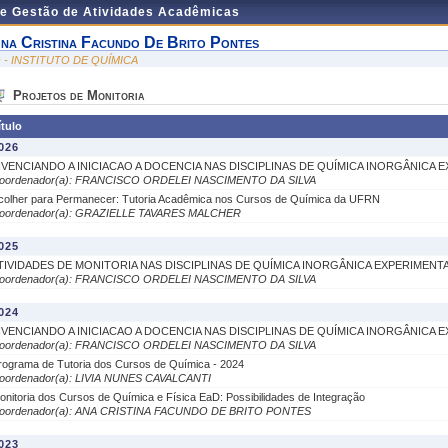
de Gestão de Atividades Acadêmicas
na Cristina Facundo De Brito Pontes
Q - INSTITUTO DE QUÍMICA
Projetos de Monitoria
ítulo
026
IVENCIANDO A INICIACAO A DOCENCIA NAS DISCIPLINAS DE QUÍMICA INORGÂNICA 
oordenador(a): FRANCISCO ORDELEI NASCIMENTO DA SILVA
colher para Permanecer: Tutoria Acadêmica nos Cursos de Química da UFRN
oordenador(a): GRAZIELLE TAVARES MALCHER
025
TIVIDADES DE MONITORIA NAS DISCIPLINAS DE QUÍMICA INORGÂNICA EXPERIMENT
oordenador(a): FRANCISCO ORDELEI NASCIMENTO DA SILVA
024
IVENCIANDO A INICIACAO A DOCENCIA NAS DISCIPLINAS DE QUÍMICA INORGÂNICA 
oordenador(a): FRANCISCO ORDELEI NASCIMENTO DA SILVA
rograma de Tutoria dos Cursos de Química - 2024
oordenador(a): LIVIA NUNES CAVALCANTI
onitoria dos Cursos de Química e Física EaD: Possibilidades de Integração
oordenador(a): ANA CRISTINA FACUNDO DE BRITO PONTES
023