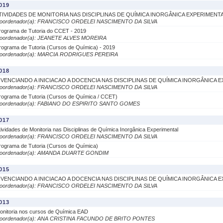
019
TIVIDADES DE MONITORIA NAS DISCIPLINAS DE QUÍMICA INORGÂNICA EXPERIMENT
oordenador(a): FRANCISCO ORDELEI NASCIMENTO DA SILVA
rograma de Tutoria do CCET - 2019
oordenador(a): JEANETE ALVES MOREIRA
rograma de Tutoria (Cursos de Química) - 2019
oordenador(a): MARCIA RODRIGUES PEREIRA
018
IVENCIANDO A INICIACAO A DOCENCIA NAS DISCIPLINAS DE QUÍMICA INORGÂNICA 
oordenador(a): FRANCISCO ORDELEI NASCIMENTO DA SILVA
rograma de Tutoria (Cursos de Química / CCET)
oordenador(a): FABIANO DO ESPIRITO SANTO GOMES
017
tividades de Monitoria nas Disciplinas de Química Inorgânica Experimental
oordenador(a): FRANCISCO ORDELEI NASCIMENTO DA SILVA
rograma de Tutoria (Cursos de Química)
oordenador(a): AMANDA DUARTE GONDIM
015
IVENCIANDO A INICIACAO A DOCENCIA NAS DISCIPLINAS DE QUÍMICA INORGÂNICA 
oordenador(a): FRANCISCO ORDELEI NASCIMENTO DA SILVA
013
onitoria nos cursos de Química EAD
oordenador(a): ANA CRISTINA FACUNDO DE BRITO PONTES