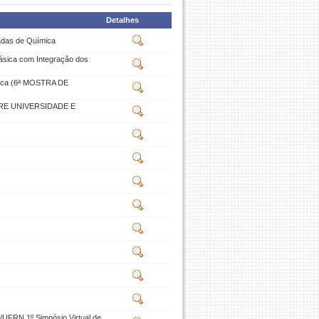
Detalhes
íadas de Química
ásica com Integração dos
mica (6ª MOSTRA DE
RE UNIVERSIDADE E
UFRN 1º Simpósio Virtual de