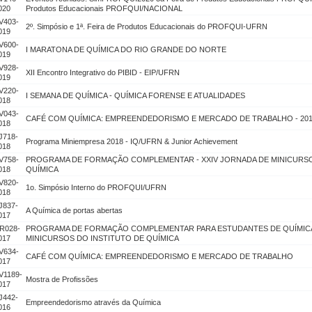
020
Produtos Educacionais PROFQUI/NACIONAL
V403-
2º. Simpósio e 1ª. Feira de Produtos Educacionais do PROFQUI-UFRN
019
V600-
I MARATONA DE QUÍMICA DO RIO GRANDE DO NORTE
019
V928-
XII Encontro Integrativo do PIBID - EIP/UFRN
019
V220-
I SEMANA DE QUÍMICA - QUÍMICA FORENSE E ATUALIDADES
018
V043-
CAFÉ COM QUÍMICA: EMPREENDEDORISMO E MERCADO DE TRABALHO - 20
018
J718-
Programa Miniempresa 2018 - IQ/UFRN & Junior Achievement
018
V758-
PROGRAMA DE FORMAÇÃO COMPLEMENTAR - XXIV JORNADA DE MINICURSO
018
QUÍMICA
V820-
1o. Simpósio Interno do PROFQUI/UFRN
018
J837-
A Química de portas abertas
017
R028-
PROGRAMA DE FORMAÇÃO COMPLEMENTAR PARA ESTUDANTES DE QUÍMICA -
017
MINICURSOS DO INSTITUTO DE QUÍMICA
V634-
CAFÉ COM QUÍMICA: EMPREENDEDORISMO E MERCADO DE TRABALHO
017
V1189-
Mostra de Profissões
017
J442-
Empreendedorismo através da Química
016