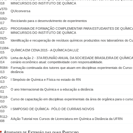
018
MINICURSOS DO INSTITUTO DE QUÍMICA
V370-
QUIconversa
018
J050-
Reciclando para o desenvolvimento de experimentos
017
V621-
PROGRAMA DE FORMAÇÃO COMPLEMENTAR PARA ESTUDANTES DE QUÍMICA 
017
MINICURSOS DO INSTITUTO DE QUÍMICA
J925-
Identificação e recuperação de resíduos químicos produzidos nos laboratórios do C
015
J1084-
QUÍMICA EM CENA 2015 - A QUÍMICA DA LUZ
015
V076-
Linha de Ação 2 - 37A REUNIÃO ANUAL DA SOCIEDADE BRASILEIRA DE QUÍMICA -
014
cenário econômico atual: competitividade com responsabilidade.
R084-
Formação continuada dos tutores que atuam em disciplinas experimentais do Curso
013
distância
V341-
I Simpósio de Química e Física no estado do RN
013
V027-
O ano Internacional da Química e a educação a distância
011
R118-
Curso de capacitação em disciplinas experimentais da área de orgânica para o cu
010
V325-
I SIMPOSIO DE QUÍMICA - PÓLO DE CURRAIS NOVOS
010
R112-
A Ação Tutorial nos Cursos de Licenciatura em Química a Distância da UFRN
008
Atividades de Extensão das quais Participo