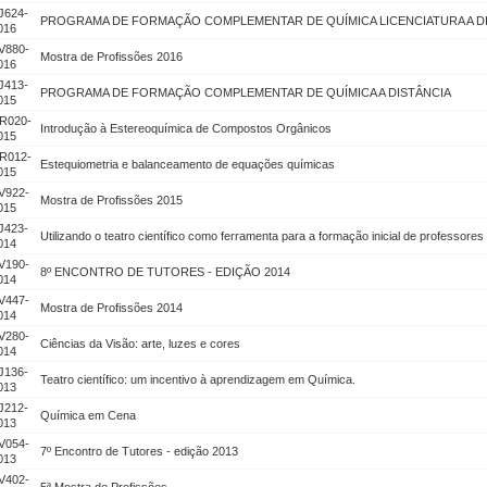
J624-
PROGRAMA DE FORMAÇÃO COMPLEMENTAR DE QUÍMICA LICENCIATURA A D
016
V880-
Mostra de Profissões 2016
016
J413-
PROGRAMA DE FORMAÇÃO COMPLEMENTAR DE QUÍMICA A DISTÂNCIA
015
R020-
Introdução à Estereoquímica de Compostos Orgânicos
015
R012-
Estequiometria e balanceamento de equações químicas
015
V922-
Mostra de Profissões 2015
015
J423-
Utilizando o teatro científico como ferramenta para a formação inicial de professore
014
V190-
8º ENCONTRO DE TUTORES - EDIÇÃO 2014
014
V447-
Mostra de Profissões 2014
014
V280-
Ciências da Visão: arte, luzes e cores
014
J136-
Teatro científico: um incentivo à aprendizagem em Química.
013
J212-
Química em Cena
013
V054-
7º Encontro de Tutores - edição 2013
013
V402-