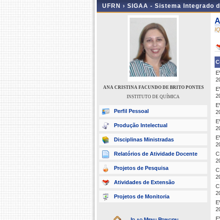
UFRN ›
SIGAA - Sistema Integrado 
A
I
C
E
2
ANA CRISTINA FACUNDO DE BRITO PONTES
E
2
INSTITUTO DE QUÍMICA
E
Perfil Pessoal
2
E
Produção Intelectual
2
E
Disciplinas Ministradas
2
Relatórios de Atividade Docente
C
2
Projetos de Pesquisa
C
2
Atividades de Extensão
C
2
Projetos de Monitoria
E
2
E
Ir ao Menu Principal