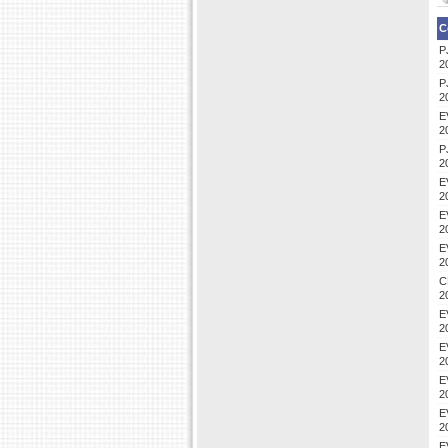
C
P
2
P
2
E
2
P
2
E
2
E
2
E
2
C
2
E
2
E
2
E
2
E
2
E