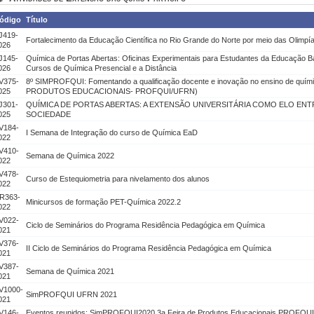
ódigo
Título
J419-
Fortalecimento da Educação Científica no Rio Grande do Norte por meio das Olimp
026
J145-
Química de Portas Abertas: Oficinas Experimentais para Estudantes da Educação B
026
Cursos de Química Presencial e a Distância
V375-
8º SIMPROFQUI: Fomentando a qualificação docente e inovação no ensino de quí
025
PRODUTOS EDUCACIONAIS- PROFQUI/UFRN)
J301-
QUÍMICA DE PORTAS ABERTAS: A EXTENSÃO UNIVERSITÁRIA COMO ELO ENT
025
SOCIEDADE
V184-
I Semana de Integração do curso de Química EaD
022
V410-
Semana de Química 2022
022
V478-
Curso de Estequiometria para nivelamento dos alunos
022
R363-
Minicursos de formação PET-Química 2022.2
022
V022-
Ciclo de Seminários do Programa Residência Pedagógica em Química
021
V376-
II Ciclo de Seminários do Programa Residência Pedagógica em Química
021
V387-
Semana de Química 2021
021
V1000-
SimPROFQUI UFRN 2021
021
V146-
Eventos reunidos: SimPROFQUI2020 3a Feira de Produtos Educacionais PROFQUI/