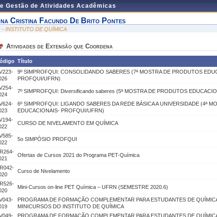
de Gestão de Atividades Acadêmicas
na Cristina Facundo De Brito Pontes
Q - INSTITUTO DE QUÍMICA
Atividades de Extensão que Coordena
ódigo
Título
V223-
9º SIMPROFQUI: CONSOLIDANDO SABERES (7ª MOSTRA DE PRODUTOS EDU
026
PROFQUI/UFRN)
V254-
7º SIMPROFQUI: Diversificando saberes (5ª MOSTRA DE PRODUTOS EDUCACI
024
V624-
6º SIMPROFQUI: LIGANDO SABERES DA REDE BÁSICA A UNIVERSIDADE (4ª 
023
EDUCACIONAIS- PROFQUI/UFRN)
V194-
CURSO DE NIVELAMENTO EM QUÍMICA
022
V585-
5o SIMPÓSIO PROFQUI
022
R264-
Ofertas de Cursos 2021 do Programa PET-Química
021
R042-
Curso de Nivelamento
020
R526-
Mini-Cursos on-line PET Química – UFRN (SEMESTRE 2020.6)
020
V043-
PROGRAMA DE FORMAÇÃO COMPLEMENTAR PARA ESTUDANTES DE QUÍMICA 
019
MINICURSOS DO INSTITUTO DE QUÍMICA
V049-
PROGRAMA DE FORMAÇÃO COMPLEMENTAR PARA ESTUDANTES DE QUÍMICA -