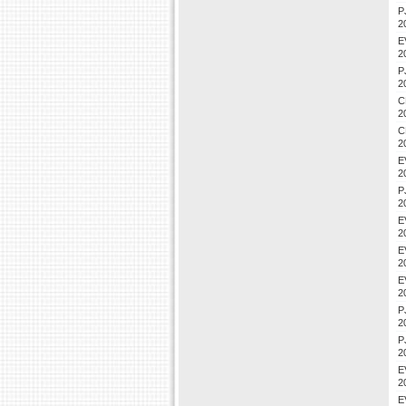
P
2
E
2
P
2
C
2
C
2
E
2
P
2
E
2
E
2
E
2
P
2
P
2
E
2
E