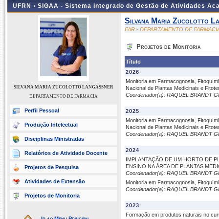
UFRN ›
SIGAA - Sistema Integrado de Gestão de Atividades A
Silvana Maria Zucolotto L
FAR - DEPARTAMENTO DE FARMACI
Projetos de Monitoria
Título
2026
Monitoria em Farmacognosia, Fitoquímic
SILVANA MARIA ZUCOLOTTO LANGASSNER
Nacional de Plantas Medicinais e Fito
Coordenador(a): RAQUEL BRANDT 
DEPARTAMENTO DE FARMACIA
Perfil Pessoal
2025
Monitoria em Farmacognosia, Fitoquímic
Produção Intelectual
Nacional de Plantas Medicinais e Fitote
Coordenador(a): RAQUEL BRANDT 
Disciplinas Ministradas
2024
Relatórios de Atividade Docente
IMPLANTAÇÃO DE UM HORTO DE PL
ENSINO NA ÁREA DE PLANTAS MED
Projetos de Pesquisa
Coordenador(a): RAQUEL BRANDT 
Atividades de Extensão
Monitoria em Farmacognosia, Fitoquími
Coordenador(a): RAQUEL BRANDT 
Projetos de Monitoria
2023
Formação em produtos naturais no cu
Ir ao Menu Principal