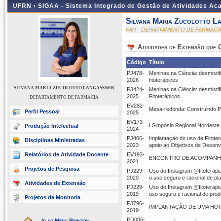
UFRN ›
SIGAA - Sistema Integrado de Gestão de Atividades A
Silvana Maria Zucolotto L
FAR - DEPARTAMENTO DE FARMACI
Atividades de Extensão que
Código
Título
PJ478-
Meninas na Ciência: desmistif
2026
fitoterápicos
SILVANA MARIA ZUCOLOTTO LANGASSNER
PJ424-
Meninas na Ciência: desmistif
2025
Fitoterápicos.
DEPARTAMENTO DE FARMACIA
EV282-
Mesa-redonda: Construindo Po
Perfil Pessoal
2025
EV173-
I Simpósio Regional Nordest
Produção Intelectual
2024
PJ406-
Implantação do uso de Fitote
Disciplinas Ministradas
2023
apoio ao Objetivos de Desenv
Relatórios de Atividade Docente
EV193-
ENCONTRO DE ACOMPANHA
2021
Projetos de Pesquisa
PJ229-
Uso do Instagram @fitoterapi
2020
o uso seguro e racional de pla
Atividades de Extensão
PJ229-
Uso do Instagram @fitoterapi
2019
uso seguro e racional de produ
Projetos de Monitoria
PJ796-
IMPLANTAÇÃO DE UMA HOR
2019
PD006-
Ir ao Menu Principal