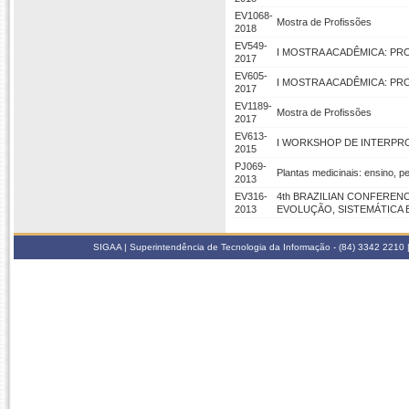
EV1068-
Mostra de Profissões
2018
EV549-
I MOSTRA ACADÊMICA: P
2017
EV605-
I MOSTRA ACADÊMICA: PR
2017
EV1189-
Mostra de Profissões
2017
EV613-
I WORKSHOP DE INTERPR
2015
PJ069-
Plantas medicinais: ensino, 
2013
EV316-
4th BRAZILIAN CONFEREN
2013
EVOLUÇÃO, SISTEMÁTICA
SIGAA | Superintendência de Tecnologia da Informação - (84) 3342 2210 