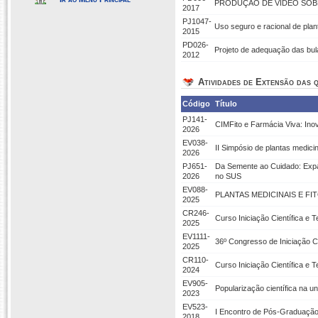
PRODUÇÃO DE VÍDEO SOBR
2017
PJ1047-
Uso seguro e racional de plant
2015
PD026-
Projeto de adequação das bu
2012
Atividades de Extensão das q
Código
Título
PJ141-
CIMFito e Farmácia Viva: In
2026
EV038-
II Simpósio de plantas medicin
2026
PJ651-
Da Semente ao Cuidado: Exp
2026
no SUS
EV088-
PLANTAS MEDICINAIS E FI
2025
CR246-
Curso Iniciação Científica e 
2025
EV1111-
36º Congresso de Iniciação C
2025
CR110-
Curso Iniciação Científica e 
2024
EV905-
Popularização científica na u
2023
EV523-
I Encontro de Pós-Graduação
2018