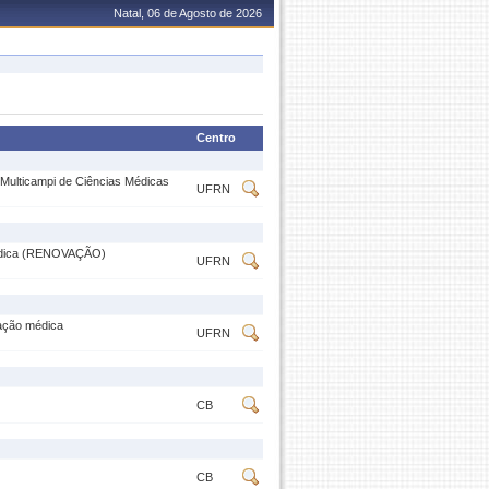
Natal, 06 de Agosto de 2026
Centro
Multicampi de Ciências Médicas
UFRN
 médica (RENOVAÇÃO)
UFRN
ação médica
UFRN
CB
CB