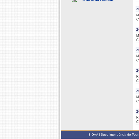
2
M
C
2
M
C
2
M
C
2
R
C
2
M
C
2
R
C
SIGAA | Superintendência de Tecno