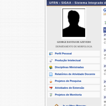
UFRN ›
SIGAA - Sistema Integrado 
G
M
T
2
R
GEORGE DANTAS DE AZEVEDO
C
DEPARTAMENTO DE MORFOLOGIA
2
Perfil Pessoal
V
C
Produção Intelectual
2
Disciplinas Ministradas
V
C
Relatórios de Atividade Docente
Projetos de Pesquisa
2
A
Atividades de Extensão
C
Projetos de Monitoria
2
M
C
Ir ao Menu Principal