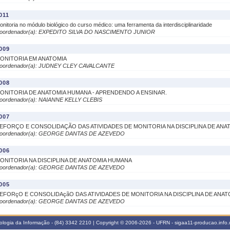
011
onitoria no módulo biológico do curso médico: uma ferramenta da interdisciplinaridade
oordenador(a): EXPEDITO SILVA DO NASCIMENTO JUNIOR
009
ONITORIA EM ANATOMIA
oordenador(a): JUDNEY CLEY CAVALCANTE
008
ONITORIA DE ANATOMIA HUMANA - APRENDENDO A ENSINAR.
oordenador(a): NAIANNE KELLY CLEBIS
007
EFORÇO E CONSOLIDAÇÃO DAS ATIVIDADES DE MONITORIA NA DISCIPLINA DE AN
oordenador(a): GEORGE DANTAS DE AZEVEDO
006
ONITORIA NA DISCIPLINA DE ANATOMIA HUMANA
oordenador(a): GEORGE DANTAS DE AZEVEDO
005
EFORçO E CONSOLIDAçãO DAS ATIVIDADES DE MONITORIA NA DISCIPLINA DE ANA
oordenador(a): GEORGE DANTAS DE AZEVEDO
logia da Informação - (84) 3342 2210 | Copyright © 2006-2026 - UFRN - sigaa11-producao.info.