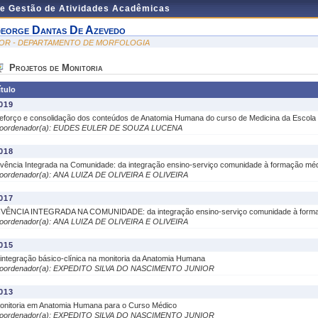
de Gestão de Atividades Acadêmicas
eorge Dantas De Azevedo
OR - DEPARTAMENTO DE MORFOLOGIA
Projetos de Monitoria
ítulo
019
eforço e consolidação dos conteúdos de Anatomia Humana do curso de Medicina da Escola 
oordenador(a): EUDES EULER DE SOUZA LUCENA
018
ivência Integrada na Comunidade: da integração ensino-serviço comunidade à formação
oordenador(a): ANA LUIZA DE OLIVEIRA E OLIVEIRA
017
IVÊNCIA INTEGRADA NA COMUNIDADE: da integração ensino-serviço comunidade à form
oordenador(a): ANA LUIZA DE OLIVEIRA E OLIVEIRA
015
 integração básico-clínica na monitoria da Anatomia Humana
oordenador(a): EXPEDITO SILVA DO NASCIMENTO JUNIOR
013
onitoria em Anatomia Humana para o Curso Médico
oordenador(a): EXPEDITO SILVA DO NASCIMENTO JUNIOR