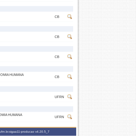
CB
CB
CB
ATOMIA HUMANA
CB
UFRN
TOMIA HUMANA
UFRN
ufrn.br.sigaa11-producao
v4.20.5_7