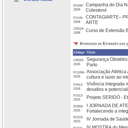
Campanha do Dia Na
EV180-
2009
Colesterol
CONTAGIARTE– P
PJ140-
2008
ARTE
CR019-
Curso de Extens
2008
Atividades de Extensão das q
Código
Título
Segurança Obstétric
CR043-
2026
Parto
Associação Atlética
PJ1056-
2026
cultura e lazer ao 
Vivência Integrada 
PJ913-
2026
desafios e potencial
PJ013-
Projeto SERIDÓ - E
2025
I JORNADA DE AT
EV559-
2025
Fortalecendo a int
EV215-
IV Jornada de Saúd
2023
IV MOSTRA do Mest