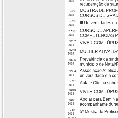
2015
recuperação da saú
MOSTRA DE PROF
EV659-
2015
CURSOS DE GRAD
EV793-
III Universidades na
2015
CURSO DE APERF
CR337-
2015
COMPETÊNCIAS P
PJ282-
VIVER COM LÚPU
2014
PJ268-
MULHER ATIVA: D
2014
Prevalência da sínd
PJ605-
2014
município de Natal/
Associação Atlétic
PJ904-
2014
universidade e a com
EV713-
Aula e Oficina sobre
2014
PJ010-
VIVER COM LÚPU
2013
Apoiar para Bem Na
PJ071-
2013
acompanhante duran
EV402-
5ª Mostra de Profis
2013