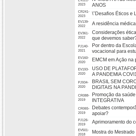
EV221-
2023
ANOS
CR241-
\"Desafios Éticos e
2023
EV139-
A residência médica
2022
Considerações éticas
EV361-
2022
que devemos saber
Por dentro da Escol
PJ140-
2021
vocacional para est
EV160-
EMCM em Ação na p
2020
USO DE PLATAFO
EV193-
2020
A PANDEMIA COVI
BRASIL SEM COR
PJ934-
2020
DIGITAIS NA PAND
Promoção da saúde
CR088-
2019
INTEGRATIVA
Debates contemporâ
CR065-
2019
apoiar?
PJ126-
Aprimoramento do c
2019
EV501-
Mostra do Mestrado 
2018