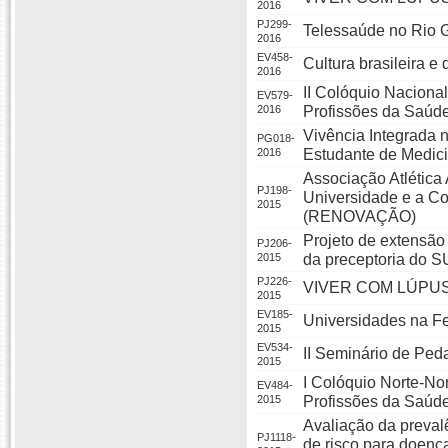
2016
PJ299-
Telessaúde no Rio G
2016
EV458-
Cultura brasileira 
2016
II Colóquio Nacion
EV579-
2016
Profissões da Saúd
Vivência Integrada 
PG018-
2016
Estudante de Medic
Associação Atlétic
PJ198-
Universidade e a Co
2015
(RENOVAÇÃO)
Projeto de extensã
PJ206-
2015
da preceptoria do S
PJ226-
VIVER COM LÚPU
2015
EV185-
Universidades na Fe
2015
EV534-
II Seminário de Ped
2015
I Colóquio Norte-N
EV484-
2015
Profissões da Saúd
Avaliação da preval
PJ1118-
de risco para doenç