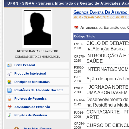
UFRN ›
SIGAA - Sistema Integrado de Gestão de Atividades A
George Dantas De Azevedo
MOR - DEPARTAMENTO DE MORFO
Atividades de Extensão que
Código
Título
CICLO DE DEBATES: 
EV182-
2020
na Atenção Básica
GEORGE DANTAS DE AZEVEDO
INTRODUÇÃO À ED
CR570-
DEPARTAMENTO DE MORFOLOGIA
2020
SAÚDE
Perfil Pessoal
PS010-
INTERNATO/EMCM
2020
Produção Intelectual
PJ921-
Ação de apoio às Un
2020
Disciplinas Ministradas
I JORNADA NORTE
EV003-
Relatórios de Atividade Docente
2014
UMA ABORDAGEM M
Projetos de Pesquisa
Desenvolvimento de 
CR104-
2012
na Residência Médi
Atividades de Extensão
CONTAGIARTE– P
PJ014-
Projetos de Monitoria
2009
ARTE
CR054-
CURSO DE CIÊNCI
2009
Ir ao Menu Principal