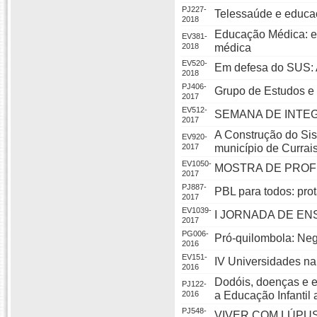
PJ227-
Telessaúde e educa
2018
Educação Médica: en
EV381-
2018
médica
EV520-
Em defesa do SUS: 
2018
PJ406-
Grupo de Estudos e
2017
EV512-
SEMANA DE INTE
2017
A Construção do Si
EV920-
2017
município de Currai
EV1050-
MOSTRA DE PROF
2017
PJ887-
PBL para todos: pro
2017
EV1039-
I JORNADA DE EN
2017
PG006-
Pró-quilombola: Neg
2016
EV151-
IV Universidades na
2016
Dodóis, doenças e e
PJ122-
2016
a Educação Infantil 
PJ548-
VIVER COM LÚPU