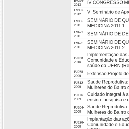
EV396-
IV CONGRESSO M
2013
EV397-
VI Seminário de Ap
2012
SEMINÁRIO DE QU
EV332-
2011
MEDICINA 2011.1
EV627-
SEMINÁRIO DE DE
2011
SEMINÁRIO DE QU
EV626-
2011
MEDICINA 2011.2
Implementação das 
PJ158-
Comunidade e Educ
2010
saúde da UFRN (Re
PJ078-
Extensão:Projeto de
2009
Saude Reprodutiva:
PJ312-
2009
Mulheres do Bairro 
Cuidado Integral à 
PJ176-
2009
ensino, pesquisa e 
Saude Reprodutiva:
PJ204-
2008
Mulheres do Bairro 
Implantação das aç
PJ226-
Comunidade e Educ
2008