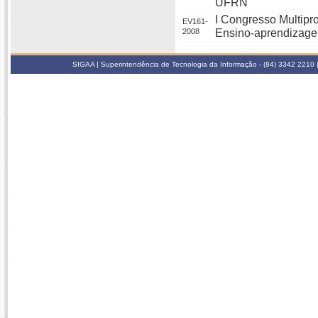
UFRN
I Congresso Multipro
EV161-
2008
Ensino-aprendizage
SIGAA | Superintendência de Tecnologia da Informação - (84) 3342 2210 