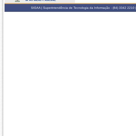
SIGAA | Superintendência de Tecnologia da Informação - (84) 3342 2210 