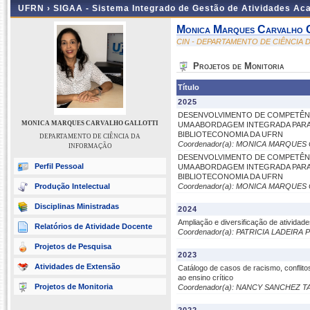
UFRN ›
SIGAA - Sistema Integrado de Gestão de Atividades A
Monica Marques Carvalho G
CIN - DEPARTAMENTO DE CIÊNCIA
Projetos de Monitoria
Título
2025
DESENVOLVIMENTO DE COMPETÊNC
MONICA MARQUES CARVALHO GALLOTTI
UMA ABORDAGEM INTEGRADA PARA
BIBLIOTECONOMIA DA UFRN
DEPARTAMENTO DE CIÊNCIA DA
Coordenador(a): MONICA MARQUES
INFORMAÇÃO
DESENVOLVIMENTO DE COMPETÊNC
Perfil Pessoal
UMA ABORDAGEM INTEGRADA PARA
BIBLIOTECONOMIA DA UFRN
Produção Intelectual
Coordenador(a): MONICA MARQUES
Disciplinas Ministradas
2024
Ampliação e diversificação de atividad
Relatórios de Atividade Docente
Coordenador(a): PATRICIA LADEIR
Projetos de Pesquisa
2023
Atividades de Extensão
Catálogo de casos de racismo, conflito
ao ensino crítico
Projetos de Monitoria
Coordenador(a): NANCY SANCHEZ 