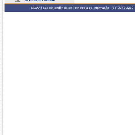
SIGAA | Superintendência de Tecnologia da Informação - (84) 3342 2210 