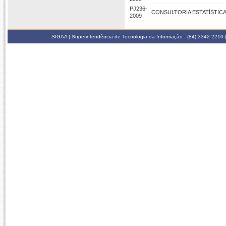
PJ236-
CONSULTORIA ESTATÍSTICA
2009
SIGAA | Superintendência de Tecnologia da Informação - (84) 3342 2210 