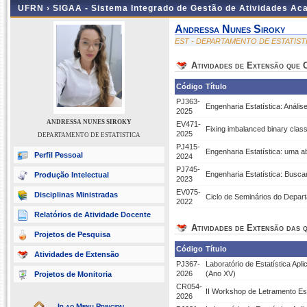
UFRN ›
SIGAA - Sistema Integrado de Gestão de Atividades A
Andressa Nunes Siroky
EST - DEPARTAMENTO DE ESTATIST
Atividades de Extensão que
Código
Título
PJ363-
Engenharia Estatística: Anál
2025
ANDRESSA NUNES SIROKY
EV471-
Fixing imbalanced binary clas
2025
DEPARTAMENTO DE ESTATISTICA
PJ415-
Engenharia Estatística: uma a
Perfil Pessoal
2024
PJ745-
Engenharia Estatística: Bus
Produção Intelectual
2023
EV075-
Disciplinas Ministradas
Ciclo de Seminários do Depart
2022
Relatórios de Atividade Docente
Atividades de Extensão das q
Projetos de Pesquisa
Código
Título
Atividades de Extensão
PJ367-
Laboratório de Estatística Ap
2026
(Ano XV)
Projetos de Monitoria
CR054-
II Workshop de Letramento Est
2026
Ir ao Menu Principal