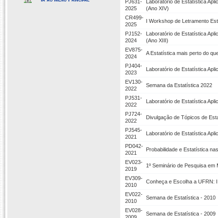
PJ631-
Laboratório de Estatística Ap
2025
(Ano XIV)
CR499-
I Workshop de Letramento Esta
2025
PJ152-
Laboratório de Estatística Ap
2024
(Ano XIII)
EV875-
A Estatística mais perto do qu
2024
PJ404-
Laboratório de Estatística A
2023
EV130-
Semana da Estatística 2022
2022
PJ531-
Laboratório de Estatística Ap
2022
PJ724-
Divulgação de Tópicos de Est
2022
PJ545-
Laboratório de Estatística Ap
2021
PD042-
Probabilidade e Estatística n
2021
EV023-
1º Seminário de Pesquisa em 
2019
EV309-
Conheça e Escolha a UFRN: II 
2010
EV022-
Semana de Estatística - 2010
2010
EV028-
Semana de Estatística - 2009
2009