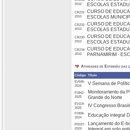
2010
ESCOLAS ESTADU
CURSO DE EDUCA
CR231-
2010
ESCOLAS MUNICIP
CURSO DE EDUCA
CR232-
2010
ESCOLAS ESTADU
CURSO DE EDUCAÇ
CR230-
2010
ESCOLAS ESTADUA
CURSO DE EDUCA
CR234-
2010
PARNAMIRIM - ES
Atividades de Extensão das q
Código
Título
EV595-
V Semana de Polític
2026
Monitoramento da Po
PJ842-
2025
Grande do Norte
EV114-
IV Congresso Brasil
2025
PJ806-
Educação integral De
2024
Lançamento do E-bo
PD037-
2024
Integral em solo pot