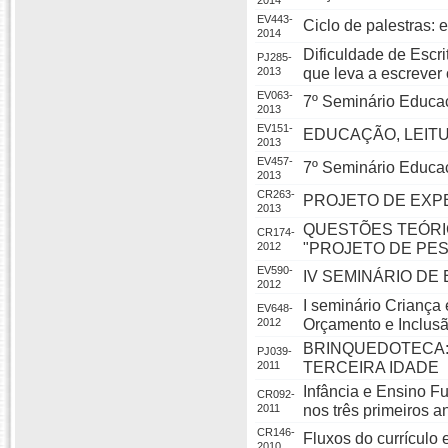
2014
EV443-
Ciclo de palestras:
2014
Dificuldade de Escri
PJ285-
2013
que leva a escrever
EV063-
7º Seminário Educaçã
2013
EV151-
EDUCAÇÃO, LEIT
2013
EV457-
7º Seminário Educaç
2013
CR263-
PROJETO DE EXPE
2013
QUESTÕES TEÓRI
CR174-
2012
"PROJETO DE PE
EV590-
IV SEMINÁRIO DE
2012
I seminário Criança 
EV648-
2012
Orçamento e Inclus
BRINQUEDOTECA: 
PJ039-
2011
TERCEIRA IDADE
Infância e Ensino F
CR092-
2011
nos três primeiros a
CR146-
Fluxos do currículo 
2010