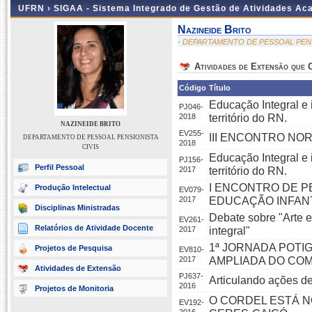
UFRN ›
SIGAA - Sistema Integrado de Gestão de Atividades A
Nazineide Brito
- DEPARTAMENTO DE PESSOAL PENS
Atividades de Extensão que
Código
Título
Educação Integral e 
PJ046-
2018
território do RN.
NAZINEIDE BRITO
EV255-
III ENCONTRO NO
DEPARTAMENTO DE PESSOAL PENSIONISTA
2018
CIVIS
Educação Integral e 
PJ156-
Perfil Pessoal
2017
território do RN.
I ENCONTRO DE P
Produção Intelectual
EV079-
2017
EDUCAÇÃO INFANTI
Disciplinas Ministradas
Debate sobre "Arte e
EV261-
Relatórios de Atividade Docente
2017
integral"
1ª JORNADA POTI
Projetos de Pesquisa
EV810-
2017
AMPLIADA DO COM
Atividades de Extensão
PJ637-
Articulando ações de
2016
Projetos de Monitoria
O CORDEL ESTÁ N
EV192-