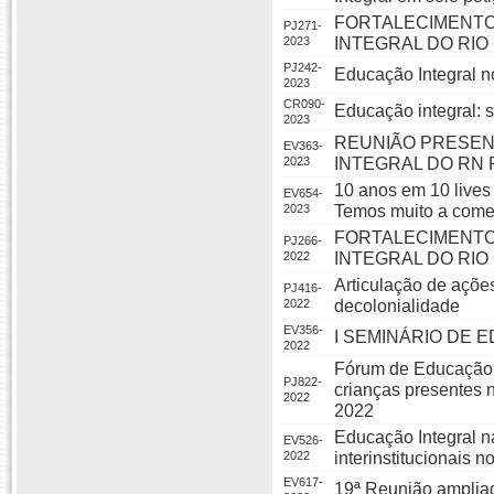
FORTALECIMENTO
PJ271-
2023
INTEGRAL DO RI
PJ242-
Educação Integral n
2023
CR090-
Educação integral: 
2023
REUNIÃO PRESEN
EV363-
2023
INTEGRAL DO RN 
10 anos em 10 lives 
EV654-
2023
Temos muito a comem
FORTALECIMENTO
PJ266-
2022
INTEGRAL DO RI
Articulação de açõe
PJ416-
2022
decolonialidade
EV356-
I SEMINÁRIO DE 
2022
Fórum de Educação I
PJ822-
crianças presentes
2022
2022
Educação Integral 
EV526-
2022
interinstitucionais no
EV617-
19ª Reunião ampliad