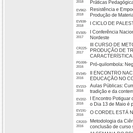
2018
Práticas Pedagógica
Resistência e Empo
EV962-
2018
Produção de Materia
EV938-
I CICLO DE PALE
2018
I Conferência Nacio
EV305-
2017
Nordeste
III CURSO DE MET
CR225-
PRODUÇÃO DE TR
2017
CARACTERÍSTICA
PG006-
Pró-quilombola: Neg
2016
II ENCONTRO NA
EV345-
2016
EDUCAÇÃO NO CO
Aulas Públicas: Cur
EV153-
2016
tradição e da cont
I Encontro Potiguar
EV202-
2016
o Dia 13 de Maio é 
EV191-
O CORDEL ESTÁ 
2016
Metodologia da Ciên
CR203-
2016
conclusão de curso 