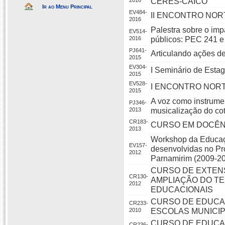
2016
CERES-CAICÓ
Ir ao Menu Principal
EV484-
II ENCONTRO NO
2016
Palestra sobre o imp
EV514-
2016
públicos: PEC 241 
PJ641-
Articulando ações de
2015
EV304-
I Seminário de Esta
2015
EV528-
I ENCONTRO NOR
2015
A voz como instrumen
PJ346-
2013
musicalização do cot
CR183-
CURSO EM DOCÊNC
2013
Workshop da Educaçã
EV157-
desenvolvidas no Pr
2012
Parnamirim (2009-20
CURSO DE EXTENS
CR130-
AMPLIAÇÃO DO TE
2012
EDUCACIONAIS
CURSO DE EDUCAÇ
CR233-
2010
ESCOLAS MUNICIP
CURSO DE EDUCAÇ
CR236-