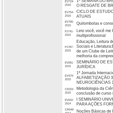
1ª SEMANA DO B
EV719-
2016
O RESGATE DE B
CICLO DE ESTUDO
EV754-
2016
ATUAIS
EV795-
Quilombolas e consc
2016
Leio você, você me lê
PJ741-
2015
multiprofissional
Educação, Leitura 
Sociais e Literatura
PJ787-
2015
de um Clube de Leit
melhoria da compree
SEMINÁRIO DE ES
EV091-
2015
JURÍDICA
1ª Jornada Interna
EV479-
ALFABETIZAÇÃO 3
2015
NEUROCIÊNCIAS 1
Metodologia da Ciên
CR201-
2015
conclusão de curso 
I SEMINÁRIO UNI
EV032-
2014
PARA AÇÕES FOR
CR049-
Noções Básicas de E