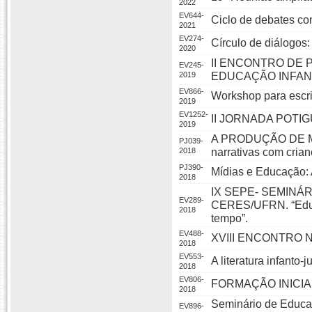
2022
EV644-
Ciclo de debates co
2021
EV274-
Círculo de diálogo
2020
II ENCONTRO DE 
EV245-
2019
EDUCAÇÃO INFANT
EV866-
Workshop para escri
2019
EV1252-
II JORNADA POTI
2019
A PRODUÇÃO DE MA
PJ039-
2018
narrativas com cria
PJ390-
Mídias e Educação: 
2018
IX SEPE- SEMINÁ
EV289-
CERES/UFRN. “Educa
2018
tempo”.
EV488-
XVIII ENCONTRO 
2018
EV553-
A literatura infanto-
2018
EV806-
FORMAÇÃO INICI
2018
Seminário de Educa
EV896-