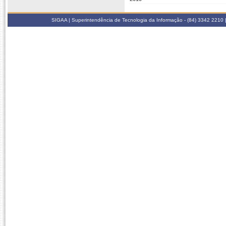
SIGAA | Superintendência de Tecnologia da Informação - (84) 3342 2210 