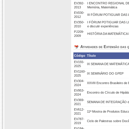
EV392-
I ENCONTRO REGIONAL DE 
2013
Memória, Matemática
EV030-
III FÓRUM POTIGUAR DAS LI
2012
EV350-
I FÓRUM POTIGUAR DAS LIC
2010
e discutir experiências
PJ209-
HISTÓRIA DA MATEMÁTICA 
2009
Atividades de Extensão das q
Código
Título
EV155-
IX SEMANA DE MATEMÁTIC
2025
EV1160-
IX SEMINÁRIO DO GPEP
2025
EV304-
XXVIII Encontro Brasileiro 
2024
EV953-
Encontro do Círculo de Hipáti
2024
EV369-
SEMANA DE INTEGRAÇÃO d
2021
EV612-
11ª Mostra de Produtos Educa
2021
EV787-
Ciclo de Palestras sobre Doc
2019
EV184-