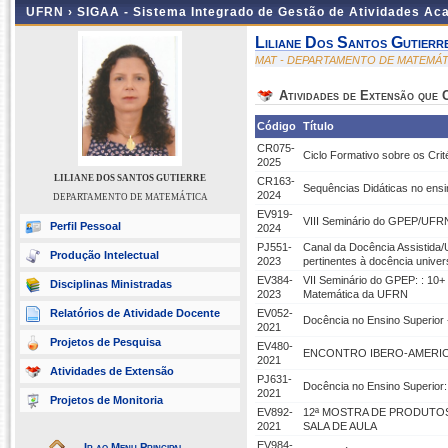
UFRN ›
SIGAA - Sistema Integrado de Gestão de Atividades A
Liliane Dos Santos Gutierr
MAT - DEPARTAMENTO DE MATEMÁT
Atividades de Extensão que
Código
Título
CR075-
Ciclo Formativo sobre os Cri
2025
LILIANE DOS SANTOS GUTIERRE
CR163-
Sequências Didáticas no ensi
2024
DEPARTAMENTO DE MATEMÁTICA
EV919-
VIII Seminário do GPEP/UFR
Perfil Pessoal
2024
PJ551-
Canal da Docência Assistida
Produção Intelectual
2023
pertinentes à docência univers
EV384-
VII Seminário do GPEP: : 10+
Disciplinas Ministradas
2023
Matemática da UFRN
Relatórios de Atividade Docente
EV052-
Docência no Ensino Superior 
2021
Projetos de Pesquisa
EV480-
ENCONTRO IBERO-AMERI
2021
Atividades de Extensão
PJ631-
Docência no Ensino Superior: 
2021
Projetos de Monitoria
EV892-
12ª MOSTRA DE PRODUTOS
2021
SALA DE AULA
EV984-
Ir ao Menu Principal