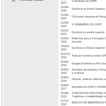
V Seminário do GPEP
2021
EV366-
Docência no Ensino Superior
2020
EV444-
5 Encontro Nacional de Pesq
2020
EV533-
IV SEMINÁRIO DO GPEP
2020
EV031-
Docência no ensino superior: 
2019
EV033-
Reflexões para a Formação Co
2019
Docente
CR263-
Docência no Ensino Superior
2019
EV1276-
Roda de Conversa no/do GPE
2019
EV626-
Estágio Docência na Pós-G
2018
EV632-
Seminário de pesquisa: Pesqu
2018
e no Brasil
EV893-
Oficinas: práticas-reflexões 
2018
EV654-
Seminário do GPEP e HIFEM: 
2017
EV386-
II ENCONTRO REGIONAL D
2015
Trajetórias e multiplicidades 
PJ714-
BANCOS DE MEMÓRIA DO 
2014