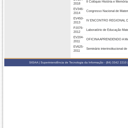
II Colóquio História e Memór
2018
EV346-
Congresso Nacional de Matem
2014
EV450-
IV ENCONTRO REGIONAL 
2013
PJ076-
Laboratório de Educação Mat
2012
EV204-
OFICINA APRENDENDO A M
2011
EV625-
Seminário interinstitucional 
2011
SIGAA | Superintendência de Tecnologia da Informação - (84) 3342 2210 