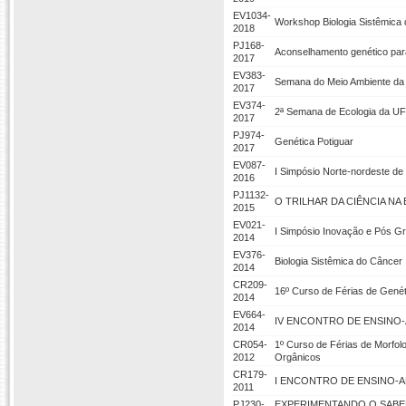
EV1034-
Workshop Biologia Sistêmica
2018
PJ168-
Aconselhamento genético para 
2017
EV383-
Semana do Meio Ambiente da 
2017
EV374-
2ª Semana de Ecologia da U
2017
PJ974-
Genética Potiguar
2017
EV087-
I Simpósio Norte-nordeste de 
2016
PJ1132-
O TRILHAR DA CIÊNCIA N
2015
EV021-
I Simpósio Inovação e Pós G
2014
EV376-
Biologia Sistêmica do Câncer
2014
CR209-
16º Curso de Férias de Genét
2014
EV664-
IV ENCONTRO DE ENSINO-
2014
CR054-
1º Curso de Férias de Morfo
2012
Orgânicos
CR179-
I ENCONTRO DE ENSINO-A
2011
PJ230-
EXPERIMENTANDO O SABER