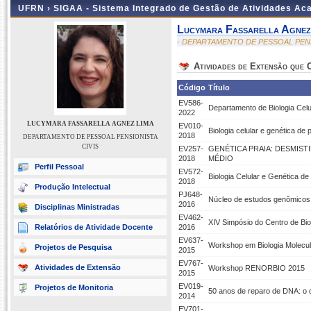
UFRN ›
SIGAA - Sistema Integrado de Gestão de Atividades A
Lucymara Fassarella Agnez
- DEPARTAMENTO DE PESSOAL PENS
Atividades de Extensão que
Código
Título
EV586-
Departamento de Biologia Celu
2022
LUCYMARA FASSARELLA AGNEZ LIMA
EV010-
Biologia celular e genética de 
2018
DEPARTAMENTO DE PESSOAL PENSIONISTA
CIVIS
EV257-
GENÉTICA PRAIA: DESMIS
2018
MÉDIO
Perfil Pessoal
EV572-
Biologia Celular e Genética de
2018
Produção Intelectual
PJ648-
Núcleo de estudos genômicos
2016
Disciplinas Ministradas
EV462-
XIV Simpósio do Centro de Bio
Relatórios de Atividade Docente
2016
EV637-
Workshop em Biologia Molecul
Projetos de Pesquisa
2015
EV767-
Atividades de Extensão
Workshop RENORBIO 2015
2015
EV019-
Projetos de Monitoria
50 anos de reparo de DNA: o
2014
EV701-