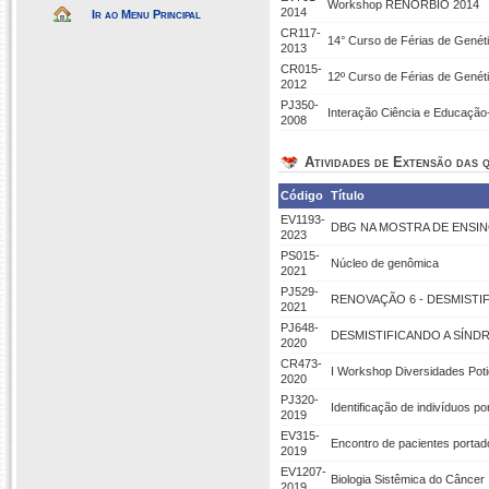
Workshop RENORBIO 2014
2014
Ir ao Menu Principal
CR117-
14° Curso de Férias de Genét
2013
CR015-
12º Curso de Férias de Genéti
2012
PJ350-
Interação Ciência e Educaçã
2008
Atividades de Extensão das q
Código
Título
EV1193-
DBG NA MOSTRA DE ENSIN
2023
PS015-
Núcleo de genômica
2021
PJ529-
RENOVAÇÃO 6 - DESMISTI
2021
PJ648-
DESMISTIFICANDO A SÍND
2020
CR473-
I Workshop Diversidades Pot
2020
PJ320-
Identificação de indivíduos p
2019
EV315-
Encontro de pacientes portad
2019
EV1207-
Biologia Sistêmica do Câncer
2019