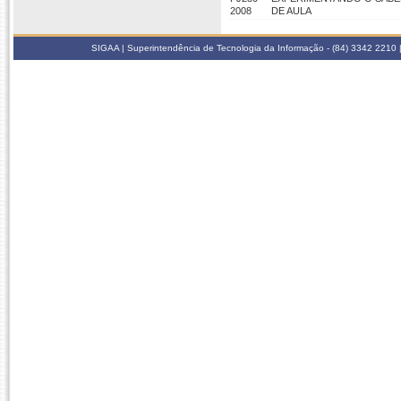
2008
DE AULA
SIGAA | Superintendência de Tecnologia da Informação - (84) 3342 2210 