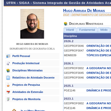
UFRN ›
SIGAA - Sistema Integrado de Gestão de Atividades A
Hugo Arruda De Morais
DGE - DEPARTAMENTO DE GEOGRA
Disciplinas Ministradas
Infantil
Fundamental
Médio
Disciplina
2026.2
HUGO ARRUDA DE MORAIS
GEOPROF0046
ORIENTAÇÃO DE E
DEPARTAMENTO DE GEOGRAFIA/CCHLA
GEOPROF0047
ORIENTAÇÃO DE E
MDM0039
TÓPICOS ESPECIAI
Perfil Pessoal
Produção Intelectual
2026.1
GEOPROF0002
A GEOGRAFIA NO
Disciplinas Ministradas
GEOPROF0045
ORIENTAÇÃO DE 
Relatórios de Atividade Docente
GEOPROF0046
ORIENTAÇÃO DE E
Projetos de Pesquisa
2025.1
PGE1146
DINÂMICA E PRO
Atividades de Extensão
2023.1
Projetos de Monitoria
GEOPROF0002
A GEOGRAFIA NO
PGE1146
DINÂMICA E PRO
Ir ao Menu Principal