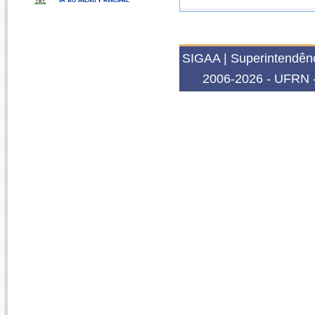
2022.1
PGE1146
DINÂMICA E PRO
2021.1
SIGAA | Superintendênc
PGE1146
DINÂMICA E PRO
2006-2026 - UFRN -
2020.2
GEOPROF0002
A GEOGRAFIA NO
GEOPROF0002
A GEOGRAFIA NO