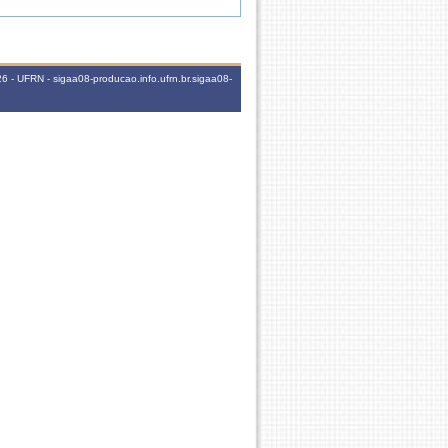
 - UFRN - sigaa08-producao.info.ufrn.br.sigaa08-