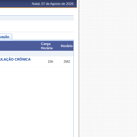
Natal, 07 de Agosto de 2026
uação
Carga
Horário
Horária
VULAÇÃO CRÔNICA
15h
2M2