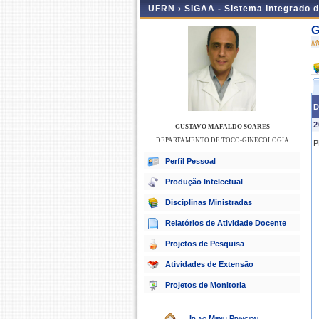
UFRN ›
SIGAA - Sistema Integrado 
G
M
D
2
GUSTAVO MAFALDO SOARES
DEPARTAMENTO DE TOCO-GINECOLOGIA
P
Perfil Pessoal
Produção Intelectual
Disciplinas Ministradas
Relatórios de Atividade Docente
Projetos de Pesquisa
Atividades de Extensão
Projetos de Monitoria
Ir ao Menu Principal