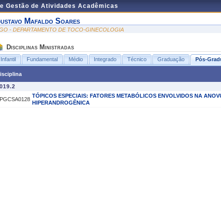
de Gestão de Atividades Acadêmicas
ustavo Mafaldo Soares
GO - DEPARTAMENTO DE TOCO-GINECOLOGIA
Disciplinas Ministradas
Infantil
Fundamental
Médio
Integrado
Técnico
Graduação
Pós-Grad
isciplina
019.2
TÓPICOS ESPECIAIS: FATORES METABÓLICOS ENVOLVIDOS NA ANO
PGCSA0128
HIPERANDROGÊNICA