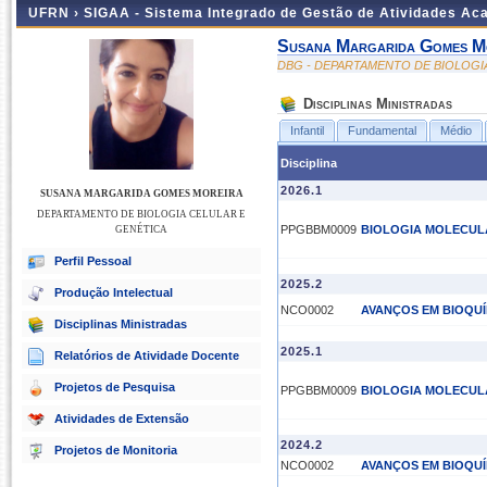
UFRN ›
SIGAA - Sistema Integrado de Gestão de Atividades A
Susana Margarida Gomes M
DBG - DEPARTAMENTO DE BIOLOGI
Disciplinas Ministradas
Infantil
Fundamental
Médio
Disciplina
2026.1
SUSANA MARGARIDA GOMES MOREIRA
DEPARTAMENTO DE BIOLOGIA CELULAR E
PPGBBM0009
BIOLOGIA MOLECUL
GENÉTICA
Perfil Pessoal
2025.2
Produção Intelectual
NCO0002
AVANÇOS EM BIOQUÍM
Disciplinas Ministradas
2025.1
Relatórios de Atividade Docente
Projetos de Pesquisa
PPGBBM0009
BIOLOGIA MOLECUL
Atividades de Extensão
2024.2
Projetos de Monitoria
NCO0002
AVANÇOS EM BIOQUÍM