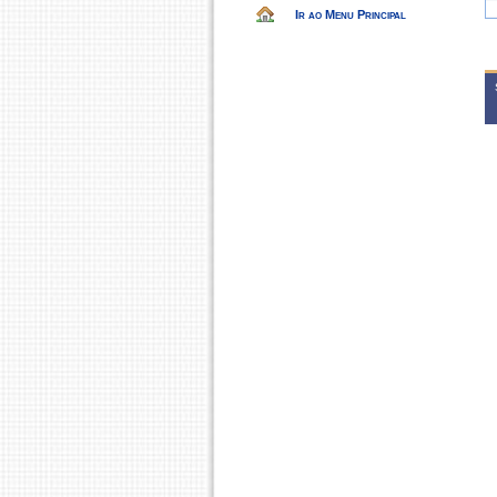
Ir ao Menu Principal
2
P
P
P
P
2
P
P
2
P
P
P
P
P
2