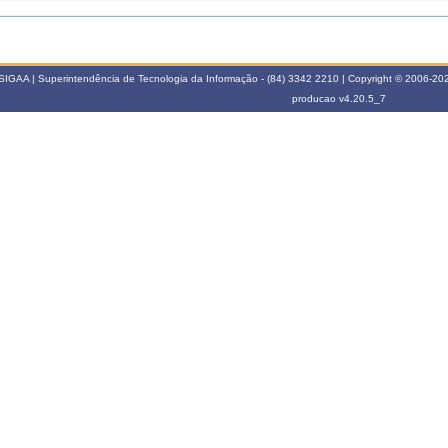
025.1
ATIVIDADE COMPLEMENTAR DE LEITURAS ORIENTADAS EM LITERATURA
GEL0167
COMPARADA I
ATIVIDADE COMPLEMENTAR DE LEITURAS ORIENTADAS EM LITERATURA
SIGAA | Superintendência de Tecnologia da Informação - (84) 3342 2210 | Copyright © 2006-2026
GEL0169
COMPARADA III
producao
v4.20.5_7
ATIVIDADE COMPLEMENTAR DE LEITURAS ORIENTADAS EM LITERATURA
GEL0171
COMPARADA V
GEL0158
LITERATURA E TRADIÇÃO
024.2
ATIVIDADE COMPLEMENTAR DE LEITURAS ORIENTADAS EM LITERATURA
GEL0168
COMPARADA II
ATIVIDADE COMPLEMENTAR DE LEITURAS ORIENTADAS EM LITERATURA
GEL0170
COMPARADA IV
024.1
ATIVIDADE COMPLEMENTAR DE LEITURAS ORIENTADAS EM LITERATURA
GEL0167
COMPARADA I
ATIVIDADE COMPLEMENTAR DE LEITURAS ORIENTADAS EM LITERATURA
GEL0169
COMPARADA III
ATIVIDADE COMPLEMENTAR DE LEITURAS ORIENTADAS EM LITERATURA
GEL0173
COMPARADA VII
GEL0158
LITERATURA E TRADIÇÃO
GEL0154
TEORIAS CRÍTICAS DA LITERATURA
023.2