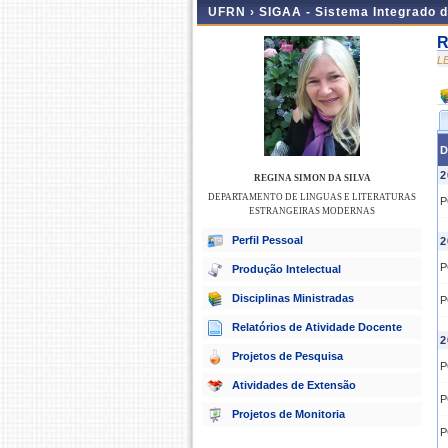
UFRN ›
SIGAA - Sistema Integrado 
R
L
D
2
REGINA SIMON DA SILVA
DEPARTAMENTO DE LINGUAS E LITERATURAS
P
ESTRANGEIRAS MODERNAS
Perfil Pessoal
2
P
Produção Intelectual
Disciplinas Ministradas
P
Relatórios de Atividade Docente
2
Projetos de Pesquisa
P
Atividades de Extensão
P
Projetos de Monitoria
P