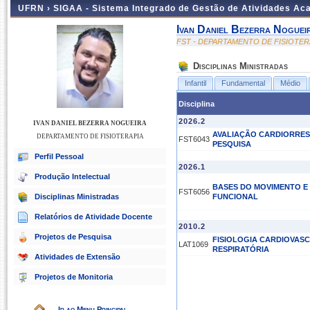
UFRN ›
SIGAA - Sistema Integrado de Gestão de Atividades A
Ivan Daniel Bezerra Noguei
FST - DEPARTAMENTO DE FISIOTER
Disciplinas Ministradas
Infantil
Fundamental
Médio
Disciplina
2026.2
IVAN DANIEL BEZERRA NOGUEIRA
AVALIAÇÃO CARDIORRES
DEPARTAMENTO DE FISIOTERAPIA
FST6043
PESQUISA
Perfil Pessoal
2026.1
Produção Intelectual
BASES DO MOVIMENTO E
FST6056
Disciplinas Ministradas
FUNCIONAL
Relatórios de Atividade Docente
2010.2
Projetos de Pesquisa
FISIOLOGIA CARDIOVAS
LAT1069
RESPIRATÓRIA
Atividades de Extensão
Projetos de Monitoria
Ir ao Menu Principal