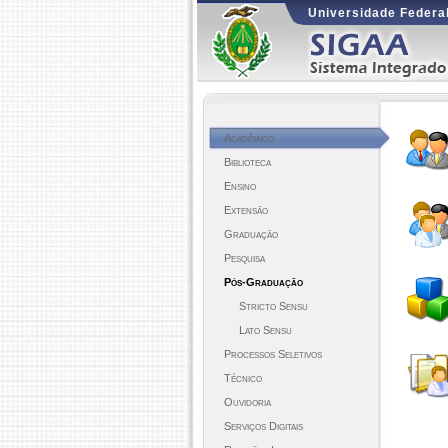
Universidade Federal
Acadêmico
Biblioteca
Ensino
Extensão
Graduação
Pesquisa
Pós-Graduação
Stricto Sensu
Lato Sensu
Processos Seletivos
Técnico
Ouvidoria
Serviços Digitais