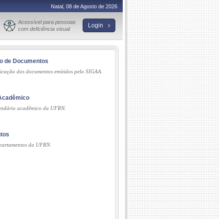
Natal, 08 de Agosto de 2026
Acessível para pessoas
Login
com deficiência visual
ão de Documentos
ticação dos documentos emitidos pelo SIGAA.
 Acadêmico
lendário acadêmico da UFRN.
tos
partamentos da UFRN.