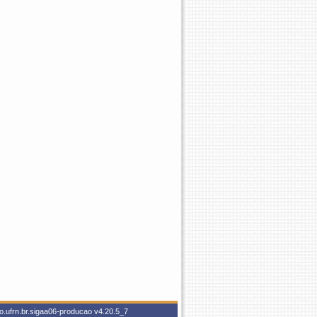
o.ufrn.br.sigaa06-producao
v4.20.5_7