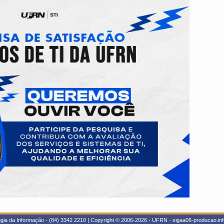
gia da Informação - (84) 3342 2210 | Copyright © 2006-2026 - UFRN - sigaa06-producao.inf