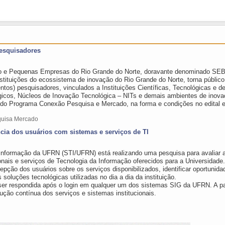
Pesquisadores
icro e Pequenas Empresas do Rio Grande do Norte, doravante denominado S
uições do ecossistema de inovação do Rio Grande do Norte, torna público
ntos) pesquisadores, vinculados a Instituições Científicas, Tecnológicas e d
gicos, Núcleos de Inovação Tecnológica – NITs e demais ambientes de inova
a do Programa Conexão Pesquisa e Mercado, na forma e condições no edital 
quisa Mercado
cia dos usuários com sistemas e serviços de TI
 Informação da UFRN (STI/UFRN) está realizando uma pesquisa para avaliar 
nais e serviços de Tecnologia da Informação oferecidos para a Universidade.
epção dos usuários sobre os serviços disponibilizados, identificar oportunida
 soluções tecnológicas utilizadas no dia a dia da instituição.
e ser respondida após o login em qualquer um dos sistemas SIG da UFRN. A 
lução contínua dos serviços e sistemas institucionais.