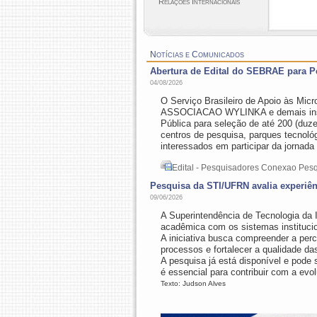
Relações Internacionais
Notícias e Comunicados
Abertura de Edital do SEBRAE para 
04/08/2026
O Serviço Brasileiro de Apoio às M
ASSOCIACAO WYLINKA e demais instit
Pública para seleção de até 200 (duze
centros de pesquisa, parques tecnoló
interessados em participar da jornad
Edital - Pesquisadores Conexao Pes
Pesquisa da STI/UFRN avalia experiên
09/06/2026
A Superintendência de Tecnologia da
acadêmica com os sistemas institucio
A iniciativa busca compreender a perc
processos e fortalecer a qualidade das
A pesquisa já está disponível e pod
é essencial para contribuir com a evo
Texto: Judson Alves