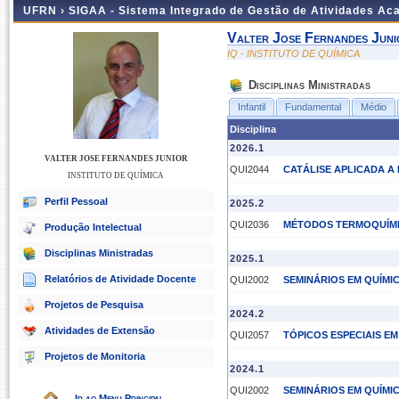
UFRN ›
SIGAA - Sistema Integrado de Gestão de Atividades A
Valter Jose Fernandes Juni
IQ - INSTITUTO DE QUÍMICA
Disciplinas Ministradas
Infantil
Fundamental
Médio
Disciplina
2026.1
VALTER JOSE FERNANDES JUNIOR
QUI2044
CATÁLISE APLICADA A
INSTITUTO DE QUÍMICA
Perfil Pessoal
2025.2
QUI2036
MÉTODOS TERMOQUÍM
Produção Intelectual
Disciplinas Ministradas
2025.1
Relatórios de Atividade Docente
QUI2002
SEMINÁRIOS EM QUÍMIC
Projetos de Pesquisa
2024.2
Atividades de Extensão
QUI2057
TÓPICOS ESPECIAIS EM
Projetos de Monitoria
2024.1
QUI2002
SEMINÁRIOS EM QUÍMIC
Ir ao Menu Principal