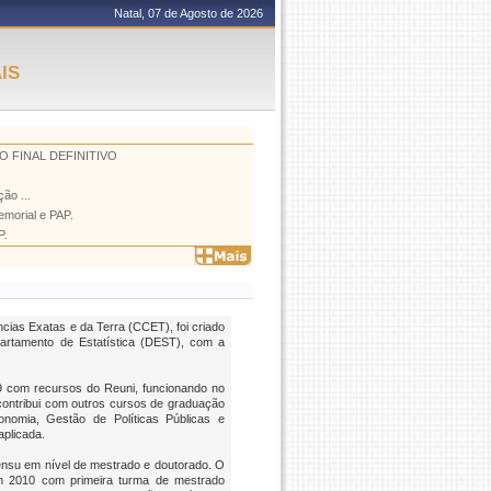
Natal, 07 de Agosto de 2026
IS
 FINAL DEFINITIVO
ão ...
morial e PAP.
P.
cias Exatas e da Terra (CCET), foi criado
tamento de Estatística (DEST), com a
9 com recursos do Reuni, funcionando no
contribui com outros cursos de graduação
conomia, Gestão de Políticas Públicas e
aplicada.
ensu
em nível de mestrado e doutorado. O
 2010 com primeira turma de mestrado