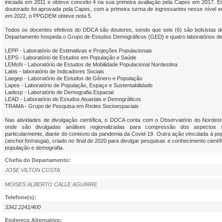
iniciada em 2011 e obteve conceito 4 na sua primeira avaliação pela Capes em 2017. E
doutorado foi aprovada pela Capes, com a primeira turma de ingressantes nesse nível 
em 2022, o PPGDEM obteve nota 5.
Todos os docentes efetivos do DDCA são doutores, sendo que seis (6) são bolsistas 
Departamento hospeda o Grupo de Estudos Demográficos (GED) e quatro laboratórios d
LEPP - Laboratório de Estimativas e Projeções Populacionais
LEPS - Laboratório de Estudos em População e Saúde
LEMoN -
Laboratório de Estudos de Mobilidade Populacional Nordestina
Labis - laboratório de
Indicadores Sociais
Laegep - Laboratório de Estudos de Gênero e População
Lapes - Laboratório de População, Espaço e Sustentabilidade
Ladesp - Laboratório de Demografia Espacial
LEAD - Laboratório de Estudos Atuariais e Demográficos
TRAMA - Grupo de Pesquisa em Redes Socioespaciais
Nas atividades de divulgação científica, o DDCA conta com o Observatório do Nordes
onde são divulgadas análises regionalizadas para compressão dos aspectos s
particularmente, diante do contexto da pandemia da Covid-19. Outra ação vinculada à po
(anchor.fm/rasgai), criado no final de 2020 para divulgar pesquisas e conhecimento cient
população e demografia.
Chefia do Departamento:
JOSE VILTON COSTA
MOISES ALBERTO CALLE AGUIRRE
Telefone(s):
3342.2241/400
Endereço Alternativo: