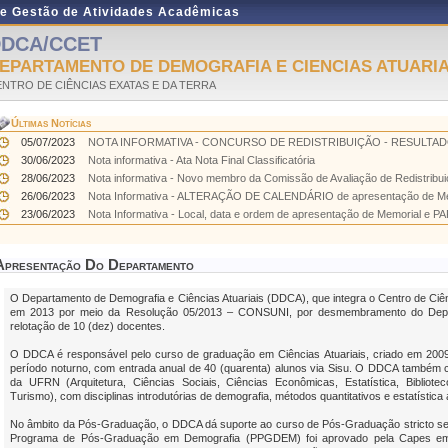
de Gestão de Atividades Acadêmicas
DCA/CCET
EPARTAMENTO DE DEMOGRAFIA E CIENCIAS ATUARIA
NTRO DE CIÊNCIAS EXATAS E DA TERRA
Últimas Notícias
05/07/2023
NOTA INFORMATIVA - CONCURSO DE REDISTRIBUIÇÃO - RESULTADO
30/06/2023
Nota informativa - Ata Nota Final Classificatória
28/06/2023
Nota informativa - Novo membro da Comissão de Avaliação de Redistribuiç
26/06/2023
Nota Informativa - ALTERAÇÃO DE CALENDÁRIO de apresentação de Me
23/06/2023
Nota Informativa - Local, data e ordem de apresentação de Memorial e PA
Apresentação Do Departamento
O Departamento de Demografia e Ciências Atuariais (DDCA), que integra o Centro de Ciên
em 2013 por meio da Resolução 05/2013 – CONSUNI, por desmembramento do Depar
relotação de 10 (dez) docentes.
O DDCA é responsável pelo curso de graduação em Ciências Atuariais, criado em 200
período noturno, com entrada anual de 40 (quarenta) alunos via Sisu. O DDCA também 
da UFRN (Arquitetura, Ciências Sociais, Ciências Econômicas, Estatística, Bibliote
Turismo), com disciplinas introdutórias de demografia, métodos quantitativos e estatística 
No âmbito da Pós-Graduação, o DDCA dá suporte ao curso de Pós-Graduação
stricto s
Programa de Pós-Graduação em Demografia (PPGDEM) foi aprovado pela Capes em