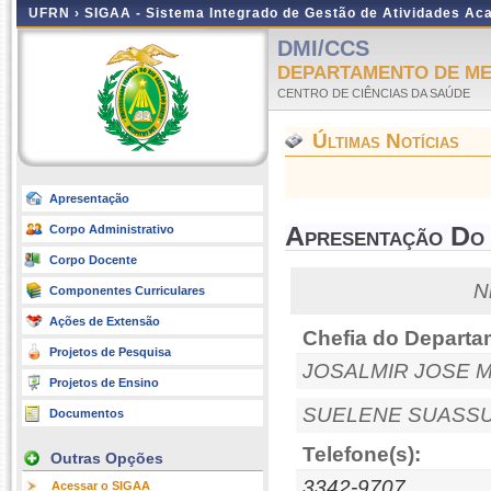
UFRN ›
SIGAA - Sistema Integrado de Gestão de Atividades A
DMI/CCS
DEPARTAMENTO DE ME
CENTRO DE CIÊNCIAS DA SAÚDE
Últimas Notícias
Apresentação
Apresentação Do
Corpo Administrativo
Corpo Docente
N
Componentes Curriculares
Ações de Extensão
Chefia do Departa
Projetos de Pesquisa
JOSALMIR JOSE 
Projetos de Ensino
SUELENE SUASSU
Documentos
Telefone(s):
Outras Opções
3342-9707
Acessar o SIGAA