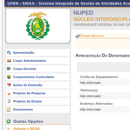
UFRN ›
SIGAA - Sistema Integrado de Gestão de Atividades A
NUPED
NÚCLEO INTERDISCIPL
UNIVERSIDADE FEDERAL DO RIO G
Últimas Notícias
Apresentação
Apresentação Do Departamen
Corpo Administrativo
Corpo Docente
Componentes Curriculares
Chefia do Departamento:
Não informado
Ações de Extensão
Telefone(s):
Projetos de Pesquisa
Não informado
Projetos de Ensino
Endereço Alternativo:
Documentos
Não informado
Outras Opções
Acessar o SIGAA