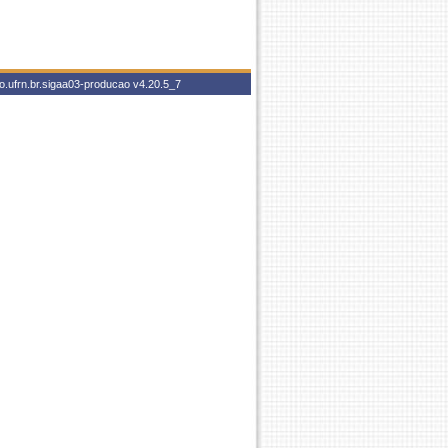
o.ufrn.br.sigaa03-producao
v4.20.5_7