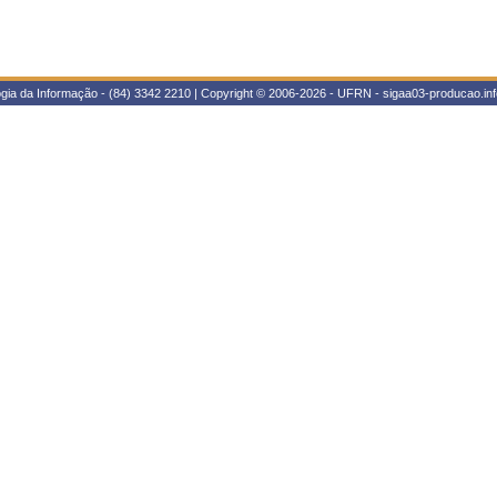
gia da Informação - (84) 3342 2210 | Copyright © 2006-2026 - UFRN - sigaa03-producao.inf