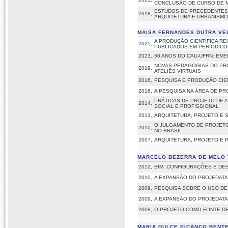
CONCLUSÃO DE CURSO DE M
ESTUDOS DE PRECEDENTES,
2018,
ARQUITETURA E URBANISMO
MAISA FERNANDES DUTRA V
A PRODUÇÃO CIENTÍFICA RE
2025,
PUBLICADOS EM PERIÓDICO
2023,
50 ANOS DO CAU-UFRN: EM
NOVAS PEDAGOGIAS DO PRO
2019,
ATELIÊS VIRTUAIS
2016,
PESQUISA E PRODUÇÃO CIEN
2016,
A PESQUISA NA ÁREA DE PR
PRÁTICAS DE PROJETO DE 
2014,
SOCIAL E PROFISSIONAL
2013,
ARQUITETURA, PROJETO E 
O JULGAMENTO DE PROJETO
2010,
NO BRASIL
2007,
ARQUITETURA, PROJETO E 
MARCELO BEZERRA DE MELO 
2012,
BIM: CONFIGURAÇÕES E DE
2010,
A EXPANSÃO DO PROJEDATA 
2009,
PESQUISA SOBRE O USO DE
2009,
A EXPANSÃO DO PROJEDATA 
2008,
O PROJETO COMO FONTE DE
MARIA DULCE PICANÇO BENT