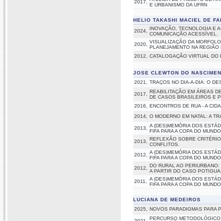
2017,
E URBANISMO DA UFRN
HELIO TAKASHI MACIEL DE FA
INOVAÇÃO, TECNOLOGIA E 
2024,
COMUNICAÇÃO ACESSÍVEL.
VISUALIZAÇÃO DA MORFOLO
2020,
PLANEJAMENTO NA REGIÃO 
2012,
CATALOGAÇÃO VIRTUAL DO P
JOSE CLEWTON DO NASCIME
2021,
TRAÇOS NO DIA-A-DIA: O 
REABILITAÇÃO EM ÁREAS D
2017,
DE CASOS BRASILEIROS E 
2016,
ENCONTROS DE RUA - A CI
2014,
O MODERNO EM NATAL: A T
A (DES)MEMÓRIA DOS ESTÁ
2013,
FIFA PARA A COPA DO MUNDO
REFLEXÃO SOBRE CRITÉRIOS
2013,
CONFLITOS.
A (DES)MEMÓRIA DOS ESTÁ
2012,
FIFA PARA A COPA DO MUNDO
DO RURAL AO PERIURBANO:
2012,
A PARTIR DO CASO POTIGUA
A (DES)MEMÓRIA DOS ESTÁ
2011,
FIFA PARA A COPA DO MUNDO
LUCIANA DE MEDEIROS
2025,
NOVOS PARADIGMAS PARA P
PERCURSO METODOLÓGICO E
2021,