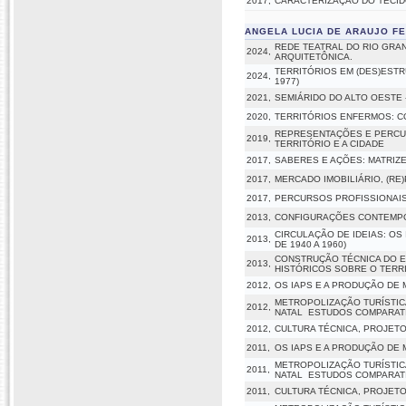
2017,
CARACTERIZAÇÃO DO TECID
ANGELA LUCIA DE ARAUJO F
REDE TEATRAL DO RIO GRA
2024,
ARQUITETÔNICA.
TERRITÓRIOS EM (DES)ESTR
2024,
1977)
2021,
SEMIÁRIDO DO ALTO OESTE
2020,
TERRITÓRIOS ENFERMOS: 
REPRESENTAÇÕES E PERCUR
2019,
TERRITÓRIO E A CIDADE
2017,
SABERES E AÇÕES: MATRIZ
2017,
MERCADO IMOBILIÁRIO, (R
2017,
PERCURSOS PROFISSIONAIS,
2013,
CONFIGURAÇÕES CONTEMPO
CIRCULAÇÃO DE IDEIAS: OS
2013,
DE 1940 A 1960)
CONSTRUÇÃO TÉCNICA DO E
2013,
HISTÓRICOS SOBRE O TERRI
2012,
OS IAPS E A PRODUÇÃO DE 
METROPOLIZAÇÃO TURÍSTICA
2012,
NATAL  ESTUDOS COMPARAT
2012,
CULTURA TÉCNICA, PROJETO
2011,
OS IAPS E A PRODUÇÃO DE 
METROPOLIZAÇÃO TURÍSTICA
2011,
NATAL  ESTUDOS COMPARAT
2011,
CULTURA TÉCNICA, PROJETO