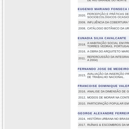
DE RIO GRANDE DO NORTE
EUGENIO MARIANO FONSECA 
PERCEPÇÃO E PRÁTICAS DE
2020,
SOCIOECOLÓGICOS OCASIO
2009,
INFLUÊNCIA DA COBERTURA
2008,
CATÁLOGO BOTÂNICO DA UR
EUNADIA SILVA CAVALCANTE
A HABITAÇÃO SOCIAL EM PR
2018,
TORRES VEDRAS, PORTUGAL
2016,
A OBRA DO ARQUITETO MARC
REPERCUSSÃO DA INTEGRAÇ
2011,
A 2004)
FERNANDO JOSE DE MEDEIRO
AVALIAÇÃO DA INSERÇÃO P
2015,
DE TRABALHO NACIONAL.
FRANCOISE DOMINIQUE VALE
2016,
ANALISE DA DIMENSÃO DE G
2012,
MODOS DE MORAR NA CON
2010,
PARTICIPAÇÃO POPULAR EM
GEORGE ALEXANDRE FERREI
2024,
HISTÓRIA URBANA NO BRASI
2017,
RUÍNAS & ESCOMBROS DA M