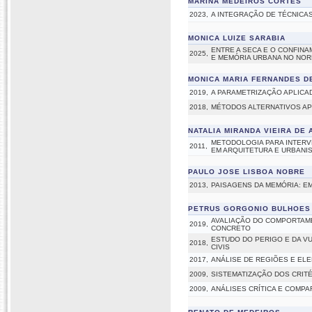
MARINA MEDEIROS CORTES
2023,
A INTEGRAÇÃO DE TÉCNICA
MONICA LUIZE SARABIA
ENTRE A SECA E O CONFIN
2025,
E MEMÓRIA URBANA NO NORD
MONICA MARIA FERNANDES D
2019,
A PARAMETRIZAÇÃO APLICA
2018,
MÉTODOS ALTERNATIVOS AP
NATALIA MIRANDA VIEIRA DE
METODOLOGIA PARA INTERV
2011,
EM ARQUITETURA E URBANI
PAULO JOSE LISBOA NOBRE
2013,
PAISAGENS DA MEMÓRIA: E
PETRUS GORGONIO BULHOES
AVALIAÇÃO DO COMPORTAME
2019,
CONCRETO
ESTUDO DO PERIGO E DA V
2018,
CIVIS
2017,
ANÁLISE DE REGIÕES E EL
2009,
SISTEMATIZAÇÃO DOS CRIT
2009,
ANÁLISES CRÍTICA E COMPA