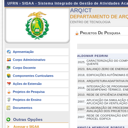
UFRN ›
SIGAA - Sistema Integrado de Gestão de Atividades A
ARQ/CT
DEPARTAMENTO DE AR
CENTRO DE TECNOLOGIA
Projetos De Pesquisa
Apresentação
ALDOMAR PEDRINI
Corpo Administrativo
CARACTERIZAÇÃO DO COMPO
2025,
QUENTE
Corpo Docente
2023,
BALANÇO ZERO DE ENERGIA
2018,
EDIFICAÇÕES AUTÔNOMAS E
Componentes Curriculares
2016,
ARQUITETURA ADAPTATIVA 
Ações de Extensão
INTEGRAÇÃO DE PROGRAMA
2016,
DESEMPENHO TÉRMICO, EN
Projetos de Pesquisa
2010,
REDE DE EFICIÊNCIA ENERG
Projetos de Ensino
APLICAÇÃO DA SIMULAÇÃO 
2007,
APLICAÇÃO DA VENTILAÇÃO
Documentos
ELABORAÇÃO DE PROCEDIM
2007,
AVALIAÇÃO DOS PROJETOS
REDE DE COOPERAÇÃO ENTR
2007,
Outras Opções
PROCEL EDIFICA
Acessar o SIGAA
AMADJA HENRIQUE BORGES