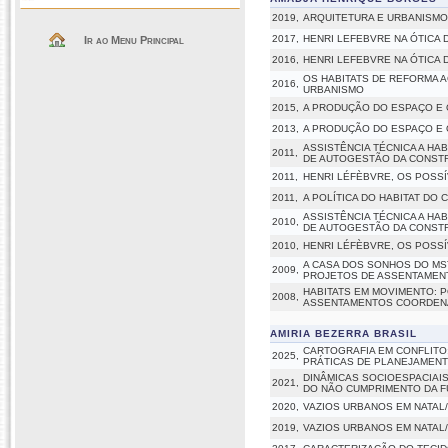
2019,
ARQUITETURA E URBANISMO
2017,
HENRI LEFEBVRE NA ÓTICA 
Ir ao Menu Principal
2016,
HENRI LEFEBVRE NA ÓTICA 
OS HABITATS DE REFORMA 
2016,
URBANISMO
2015,
A PRODUÇÃO DO ESPAÇO E O
2013,
A PRODUÇÃO DO ESPAÇO E O
ASSISTÊNCIA TÉCNICA A HA
2011,
DE AUTOGESTÃO DA CONST
2011,
HENRI LÉFÈBVRE, OS POSSÍ
2011,
A POLÍTICA DO HABITAT DO
ASSISTÊNCIA TÉCNICA A HA
2010,
DE AUTOGESTÃO DA CONST
2010,
HENRI LÉFÈBVRE, OS POSSÍ
A CASA DOS SONHOS DO MS
2009,
PROJETOS DE ASSENTAMENTO
HABITATS EM MOVIMENTO: 
2008,
ASSENTAMENTOS COORDENA
AMIRIA BEZERRA BRASIL
CARTOGRAFIA EM CONFLITO
2025,
PRÁTICAS DE PLANEJAMEN
DINÂMICAS SOCIOESPACIAI
2021,
DO NÃO CUMPRIMENTO DA F
2020,
VAZIOS URBANOS EM NATAL
2019,
VAZIOS URBANOS EM NATAL