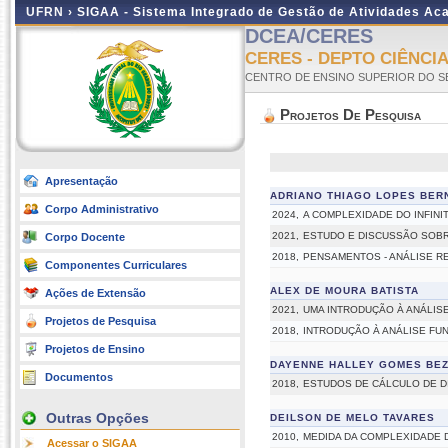
UFRN ›
SIGAA - Sistema Integrado de Gestão de Atividades A
DCEA/CERES
CERES - DEPTO CIÊNCI
CENTRO DE ENSINO SUPERIOR DO S
Projetos De Pesquisa
Apresentação
ADRIANO THIAGO LOPES BER
Corpo Administrativo
2024,
A COMPLEXIDADE DO INFINI
2021,
ESTUDO E DISCUSSÃO SOBR
Corpo Docente
2018,
PENSAMENTOS - ANÁLISE R
Componentes Curriculares
ALEX DE MOURA BATISTA
Ações de Extensão
2021,
UMA INTRODUÇÃO À ANÁLIS
Projetos de Pesquisa
2018,
INTRODUÇÃO À ANÁLISE FU
Projetos de Ensino
DAYENNE HALLEY GOMES BE
Documentos
2018,
ESTUDOS DE CÁLCULO DE D
Outras Opções
DEILSON DE MELO TAVARES
2010,
MEDIDA DA COMPLEXIDADE 
Acessar o SIGAA