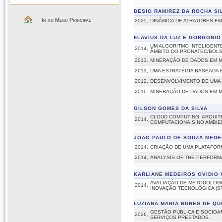
DESIO RAMIREZ DA ROCHA SI
Ir ao Menu Principal
2025,
DINÂMICA DE ATRATORES EM
FLAVIUS DA LUZ E GORGONIO
UM ALGORITMO INTELIGENT
2014,
ÂMBITO DO PRONATEC/BOL
2013,
MINERAÇÃO DE DADOS EM M
2013,
UMA ESTRATÉGIA BASEADA
2012,
DESENVOLVIMENTO DE UMA 
2011,
MINERAÇÃO DE DADOS EM M
GILSON GOMES DA SILVA
CLOUD COMPUTING: ARQUIT
2014,
COMPUTACIONAIS NO AMBIE
JOAO PAULO DE SOUZA MEDE
2014,
CRIAÇÃO DE UMA PLATAFOR
2014,
ANALYSIS OF THE PERFORM
KARLIANE MEDEIROS OVIDIO 
AVALIAÇÃO DE METODOLOGI
2014,
INOVAÇÃO TECNOLÓGICA (S
LUZIANA MARIA NUNES DE QU
GESTÃO PÚBLICA E SOCIOA
2026,
SERVIÇOS PRESTADOS.