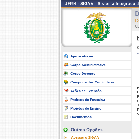
UFRN ›
SIGAA - Sistema Integrado 
D
D
C
1
Apresentação
Corpo Administrativo
Corpo Docente
Componentes Curriculares
E
Ações de Extensão
E
F
Projetos de Pesquisa
G
J
Projetos de Ensino
P
V
Documentos
Outras Opções
Acessar o SIGAA