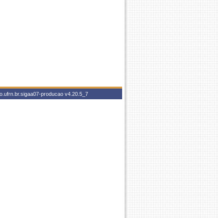
o.ufrn.br.sigaa07-producao
v4.20.5_7