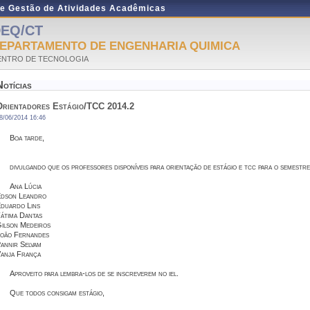
de Gestão de Atividades Acadêmicas
EQ/CT
EPARTAMENTO DE ENGENHARIA QUIMICA
ENTRO DE TECNOLOGIA
Notícias
Orientadores Estágio/TCC 2014.2
8/06/2014 16:46
Boa tarde,
divulgando que os professores disponíveis para orientação de estágio e tcc para o semestr
Ana Lúcia
dson Leandro
duardo Lins
átima Dantas
ilson Medeiros
oão Fernandes
annir Selvam
anja França
Aproveito para lembra-los de se inscreverem no iel.
Que todos consigam estágio,