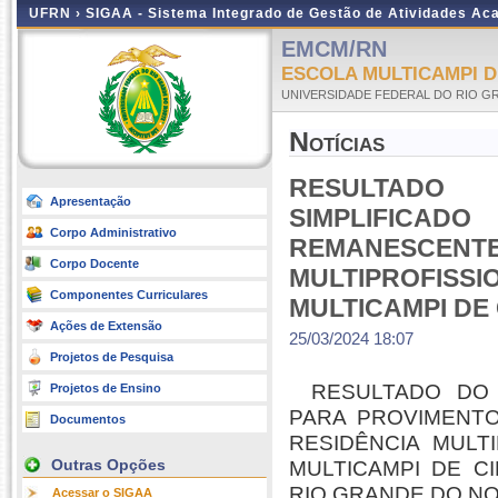
UFRN ›
SIGAA - Sistema Integrado de Gestão de Atividades A
EMCM/RN
ESCOLA MULTICAMPI D
UNIVERSIDADE FEDERAL DO RIO G
Notícias
RESULTADO 
Apresentação
SIMPLIFICA
Corpo Administrativo
REMANESCEN
Corpo Docente
MULTIPROFISS
Componentes Curriculares
MULTICAMPI DE
Ações de Extensão
25/03/2024 18:07
Projetos de Pesquisa
RESULTADO DO 
Projetos de Ensino
PARA PROVIMENT
Documentos
RESIDÊNCIA MULT
Outras Opções
MULTICAMPI DE C
RIO GRANDE DO NO
Acessar o SIGAA