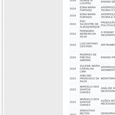
2016
DONIZETE
ENSINO D
LOCATEL
EDNA MARIA
APERFEIÇ
2016
FURTADO
TEORIA E 
EDNA MARIA
APERFEIÇ
2016
FURTADO
TEORIA E 
EDU
PRODUCÃO 
2016
SILVESTRE DE
POLÍTICA
ALBUQUERQUE
FERNANDO
O ENSINO 
2016
MOREIRA DA
GEOGRAFI
SILVA
LUIZ ANTONIO
2016
INSTRUMEN
CESTARO
RODRIGO DE
2016
FREITAS
ENSINO P
AMORIM
ZULEIDE MARIA
APERFEIÇ
2016
CARVALHO
SEDIMENT
LIMA
ANELINO
2015
FRANCISCO DA
MONITORIA
SILVA
MARCELO DOS
ANÁLISE I
2015
SANTOS
NECESSID
CHAVES
MARCELO DOS
AÇÕES INT
2015
SANTOS
NECESSID
CHAVES
SEBASTIAO
MILTON
SENSORIA
2015