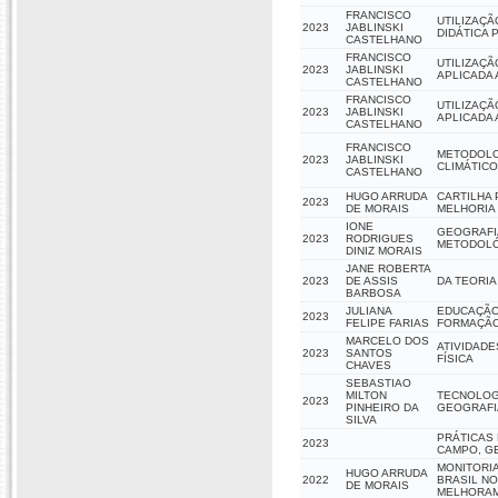
FRANCISCO
UTILIZAÇ
2023
JABLINSKI
DIDÁTICA 
CASTELHANO
FRANCISCO
UTILIZAÇÃ
2023
JABLINSKI
APLICADA 
CASTELHANO
FRANCISCO
UTILIZAÇÃ
2023
JABLINSKI
APLICADA 
CASTELHANO
FRANCISCO
METODOLO
2023
JABLINSKI
CLIMÁTICO
CASTELHANO
HUGO ARRUDA
CARTILHA 
2023
DE MORAIS
MELHORIA
IONE
GEOGRAFI
2023
RODRIGUES
METODOLÓ
DINIZ MORAIS
JANE ROBERTA
2023
DE ASSIS
DA TEORIA
BARBOSA
JULIANA
EDUCAÇÃO
2023
FELIPE FARIAS
FORMAÇÃO
MARCELO DOS
ATIVIDADE
2023
SANTOS
FÍSICA
CHAVES
SEBASTIAO
MILTON
TECNOLOGI
2023
PINHEIRO DA
GEOGRAFI
SILVA
PRÁTICAS 
2023
CAMPO, G
MONITORIA
HUGO ARRUDA
2022
BRASIL N
DE MORAIS
MELHORAM