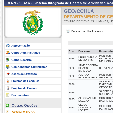
UFRN ›
SIGAA - Sistema Integrado de Gestão de Atividades A
GEO/CCHLA
DEPARTAMENTO DE GE
CENTRO DE CIÊNCIAS HUMANAS, LE
Projetos De Ensino
Apresentação
Ano
Docente
Projeto de
Corpo Administrativo
MONITORIA
HUGO ARRUDA
2026
BRASIL N
Corpo Docente
DE MORAIS
MELHORAM
JANE ROBERTA
Componentes Curriculares
2026
DE ASSIS
DESVENDA
BARBOSA
Ações de Extensão
JULIANA
MONITORI
2026
FELIPE FARIAS
GEOGRAFI
Projetos de Pesquisa
SENSORIA
2026
E APRENDI
GEOGRAFI
Projetos de Ensino
SABERES 
2026
SUPERAÇÃ
Documentos
ALESSANDRO
MONITORIA
2025
DOZENA
BACHAREL
Outras Opções
CELSO
METODOLOG
2025
DONIZETE
PERIURBA
LOCATEL
Acessar o SIGAA