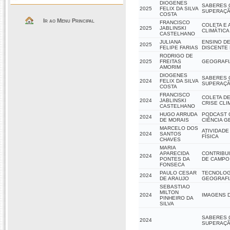
DIOGENES
SABERES 
2025
FELIX DA SILVA
SUPERAÇÃ
COSTA
Ir ao Menu Principal
FRANCISCO
COLETA E
2025
JABLINSKI
CLIMÁTICA
CASTELHANO
JULIANA
ENSINO DE
2025
FELIPE FARIAS
DISCENTE
RODRIGO DE
2025
FREITAS
GEOGRAFIA
AMORIM
DIOGENES
SABERES 
2024
FELIX DA SILVA
SUPERAÇÃ
COSTA
FRANCISCO
COLETA D
2024
JABLINSKI
CRISE CLI
CASTELHANO
HUGO ARRUDA
PODCAST 
2024
DE MORAIS
CIÊNCIA G
MARCELO DOS
ATIVIDADE
2024
SANTOS
FÍSICA
CHAVES
MARIA
APARECIDA
CONTRIBU
2024
PONTES DA
DE CAMPO
FONSECA
PAULO CESAR
TECNOLOGI
2024
DE ARAUJO
GEOGRAFI
SEBASTIAO
MILTON
2024
IMAGENS 
PINHEIRO DA
SILVA
SABERES 
2024
SUPERAÇÃ