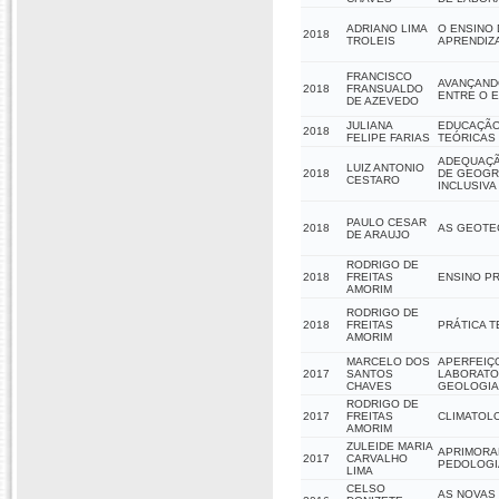
ADRIANO LIMA
O ENSINO
2018
TROLEIS
APRENDIZA
FRANCISCO
AVANÇAND
2018
FRANSUALDO
ENTRE O E
DE AZEVEDO
JULIANA
EDUCAÇÃO
2018
FELIPE FARIAS
TEÓRICAS
ADEQUAÇÃ
LUIZ ANTONIO
2018
DE GEOGRA
CESTARO
INCLUSIVA 
PAULO CESAR
2018
AS GEOTE
DE ARAUJO
RODRIGO DE
2018
FREITAS
ENSINO PR
AMORIM
RODRIGO DE
2018
FREITAS
PRÁTICA T
AMORIM
MARCELO DOS
APERFEIÇ
2017
SANTOS
LABORATOR
CHAVES
GEOLOGIA
RODRIGO DE
2017
FREITAS
CLIMATOLO
AMORIM
ZULEIDE MARIA
APRIMORA
2017
CARVALHO
PEDOLOGI
LIMA
CELSO
AS NOVAS