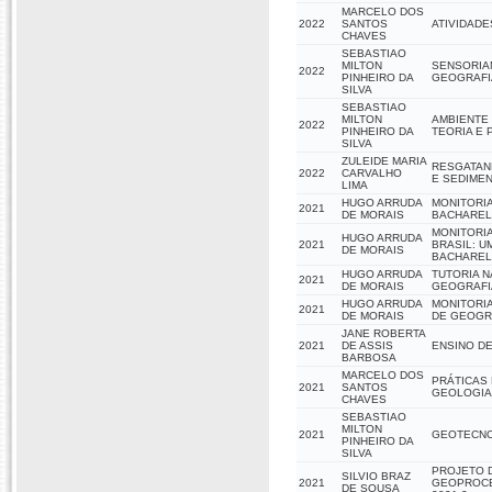
MARCELO DOS
2022
SANTOS
ATIVIDADE
CHAVES
SEBASTIAO
MILTON
SENSORIA
2022
PINHEIRO DA
GEOGRAFI
SILVA
SEBASTIAO
MILTON
AMBIENTE
2022
PINHEIRO DA
TEORIA E
SILVA
ZULEIDE MARIA
RESGATAND
2022
CARVALHO
E SEDIME
LIMA
HUGO ARRUDA
MONITORIA
2021
DE MORAIS
BACHARELA
MONITORIA
HUGO ARRUDA
2021
BRASIL: 
DE MORAIS
BACHAREL
HUGO ARRUDA
TUTORIA N
2021
DE MORAIS
GEOGRAFI
HUGO ARRUDA
MONITORIA
2021
DE MORAIS
DE GEOGR
JANE ROBERTA
2021
DE ASSIS
ENSINO DE
BARBOSA
MARCELO DOS
PRÁTICAS
2021
SANTOS
GEOLOGIA 
CHAVES
SEBASTIAO
MILTON
2021
GEOTECNO
PINHEIRO DA
SILVA
PROJETO D
SILVIO BRAZ
2021
GEOPROCE
DE SOUSA