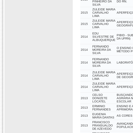
PINHEIRO DA
DO RN.
SILVA
ZULEIDE MARIA
2015
CARVALHO
APERFEIÇ
LIMA
ZULEIDE MARIA
APERFEIÇ
2015
CARVALHO
GEOGRAFI
LIMA
EDU
PIBID - S
2014
SILVESTRE DE
DA UFRN)
ALBUQUERQUE
FERNANDO
O ENSINO 
2014
MOREIRA DA
MÉTODO P
SILVA
FERNANDO
2014
MOREIRA DA
LABORATÓR
SILVA
ZULEIDE MARIA
APERFEIÇ
2014
CARVALHO
DE GEOGR
LIMA
ZULEIDE MARIA
2014
CARVALHO
APERFEIÇO
LIMA
CELSO
BUSCANDO 
2013
DONIZETE
AGRÁRIA N
LOCATEL
ESCOLAR
ERMINIO
ENSINO E
2013
FERNANDES
APRIMORAM
EUGENIA
2013
AS CORES
MARIA DANTAS
FRANCISCO
AVANÇAND
2013
FRANSUALDO
POPULACI
DE AZEVEDO