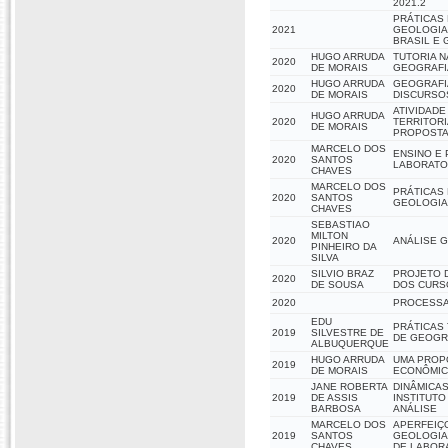
2021.2
PRÁTICAS
2021
GEOLOGIA
BRASIL E
HUGO ARRUDA
TUTORIA N
2020
DE MORAIS
GEOGRAFIA
HUGO ARRUDA
GEOGRAFIA
2020
DE MORAIS
DISCURSO
ATIVIDADE
HUGO ARRUDA
2020
TERRITORI
DE MORAIS
PROPOSTA
MARCELO DOS
ENSINO E 
2020
SANTOS
LABORATOR
CHAVES
MARCELO DOS
PRÁTICAS
2020
SANTOS
GEOLOGIA
CHAVES
SEBASTIAO
MILTON
2020
ANÁLISE 
PINHEIRO DA
SILVA
SILVIO BRAZ
PROJETO D
2020
DE SOUSA
DOS CURSO
2020
PROCESSA
EDU
PRÁTICAS
2019
SILVESTRE DE
DE GEOGRA
ALBUQUERQUE
HUGO ARRUDA
UMA PROPO
2019
DE MORAIS
ECONÔMICA
JANE ROBERTA
DINÂMICAS
2019
DE ASSIS
INSTITUTO
BARBOSA
ANÁLISE
MARCELO DOS
APERFEIÇ
2019
SANTOS
GEOLOGIA 
CHAVES
DE LABOR