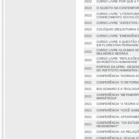
2022
CURSO LIVRE POR QUE A 
2022
O SUJEITO NA CONTEMPOR
CURSO LIVRE "LITERATUR
2022
CONHECIMENTO SOCIOLÓG
2022
CURSO LIVRE "ASPECTOS 
2022
COLÓQUIO (RE)LEITURAS 
2022
CURSO LIVRE "EMERGÊNCI
CURSO LIVRE A QUESTÃO
2022
EM FLORESTAN FERNANDES
CURSO LIVRE ALGUMAS NO
2022
MULHERES NEGRAS
CURSO LIVRE "REFLEXÕE
2022
DA ROBÓTICA HUMANOIDE"
PORTAIS DA UFRN - DESE
2022
DO INSTITUTO HUMANITAS 
2021
CONFERÊNCIA "GIORGIO A
2021
CONFERÊNCIA "O RETORNO 
2021
BOLSONARO E A TEOLOGIA
CONFERÊNCIA "METAMORFO
2021
MARIÁTEGUI"
2021
CONFERÊNCIA "A TEORIA C
2021
CONFERÊNCIA "VOCÊ SABE
2021
CONFERÊNCIA: APONTAME
CONFERÊNCIA: "OS ESTUD
2021
HEGEMONIA?"
2021
CONFERÊNCIA: AS RELAÇÕ
2020
CONFERÊNCIA 6: SEXUALI