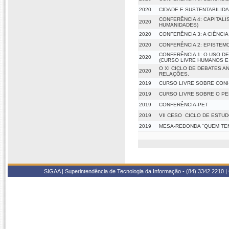
2020
CIDADE E SUSTENTABILID
CONFERÊNCIA 4: CAPITALI
2020
HUMANIDADES)
2020
CONFERÊNCIA 3: A CIÊNCI
2020
CONFERÊNCIA 2: EPISTEM
CONFERÊNCIA 1: O USO D
2020
(CURSO LIVRE HUMANOS E
O XI CICLO DE DEBATES A
2020
RELAÇÕES.
2019
CURSO LIVRE SOBRE CONH
2019
CURSO LIVRE SOBRE O P
2019
CONFERÊNCIA-PET
2019
VII CESO  CICLO DE ESTU
2019
MESA-REDONDA "QUEM TEM
SIGAA | Superintendência de Tecnologia da Informação - (84) 3342 2210 