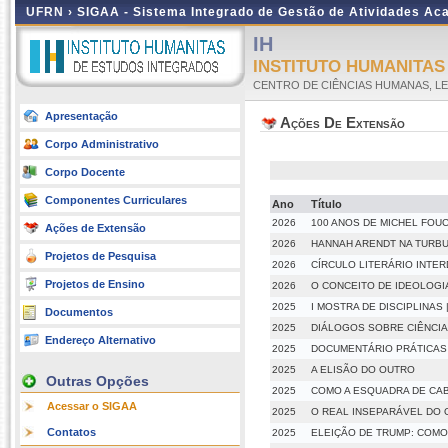
UFRN ›
SIGAA - Sistema Integrado de Gestão de Atividades A
IH
INSTITUTO HUMANITA
CENTRO DE CIÊNCIAS HUMANAS, LE
Apresentação
Ações De Extensão
Corpo Administrativo
Corpo Docente
Componentes Curriculares
Ano
Título
2026
100 ANOS DE MICHEL FOUC
Ações de Extensão
2026
HANNAH ARENDT NA TURBU
Projetos de Pesquisa
2026
CÍRCULO LITERÁRIO INTER
Projetos de Ensino
2026
O CONCEITO DE IDEOLOGI
2025
I MOSTRA DE DISCIPLINAS
Documentos
2025
DIÁLOGOS SOBRE CIÊNCIA
Endereço Alternativo
2025
DOCUMENTÁRIO PRÁTICAS E
2025
A ELISÃO DO OUTRO
Outras Opções
2025
COMO A ESQUADRA DE CAB
Acessar o SIGAA
2025
O REAL INSEPARÁVEL DO 
Contatos
2025
ELEIÇÃO DE TRUMP: COM