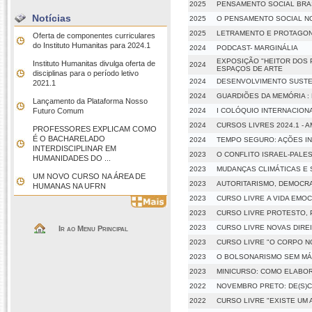
2025
PENSAMENTO SOCIAL BRAS
Notícias
2025
O PENSAMENTO SOCIAL N
2025
LETRAMENTO E PROTAGON
Oferta de componentes curriculares
do Instituto Humanitas para 2024.1
2024
PODCAST- MARGINÁLIA
EXPOSIÇÃO "HEITOR DOS 
Instituto Humanitas divulga oferta de
2024
ESPAÇOS DE ARTE
disciplinas para o período letivo
2024
DESENVOLVIMENTO SUSTEN
2021.1
2024
GUARDIÕES DA MEMÓRIA : 
Lançamento da Plataforma Nosso
Futuro Comum
2024
I COLÓQUIO INTERNACIONA
2024
CURSOS LIVRES 2024.1 - 
PROFESSORES EXPLICAM COMO
É O BACHARELADO
2024
TEMPO SEGURO: AÇÕES IN
INTERDISCIPLINAR EM
2023
O CONFLITO ISRAEL-PALE
HUMANIDADES DO ...
2023
MUDANÇAS CLIMÁTICAS E 
UM NOVO CURSO NA ÁREA DE
2023
AUTORITARISMO, DEMOCRA
HUMANAS NA UFRN
2023
CURSO LIVRE A VIDA EM
2023
CURSO LIVRE PROTESTO, 
2023
CURSO LIVRE NOVAS DIRE
Ir ao Menu Principal
2023
CURSO LIVRE "O CORPO 
2023
O BOLSONARISMO SEM M
2023
MINICURSO: COMO ELABO
2022
NOVEMBRO PRETO: DE(S)
2022
CURSO LIVRE "EXISTE UM 