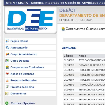
UFRN ›
SIGAA - Sistema Integrado de Gestão de Atividades A
DEE/CT
DEPARTAMENTO DE EN
CENTRO DE TECNOLOGIA
Componentes Curriculare
Página Oficial
Apresentação
ATIVIDADE
Corpo Administrativo
Código
Nome
ELE0690
ATIVIDADES ACADEM
Corpo Docente
ELE0693
ESTAGIO CURRICULA
Componentes Curriculares
ELE0695
PROJETO INTEGRADOR
Ações de Extensão
ELE0696
PROJETO INTEGRADOR
ELE0697
PROJETO INTEGRADOR
Projetos de Pesquisa
ELE0698
PROMOÇÃO DA ENGEN
Projetos de Ensino
ELE0694
TRABALHO DE CONCL
Documentos
ELE0691
TRABALHO DE CONCL
ELE1691
TRABALHO DE CONCL
Outras Opções
ELE0692
TRABALHO DE CONCLU