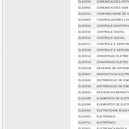
ELE0350
COMUNICACOES OPTI
ELE0661
COMUNICACOES SEM 
ELE0341
CONFIABILIDADE DE S
ELE0605
CONTROLADORES LO
ELE0601
CONTROLE ADAPTATI
ELE0331
CONTROLE DIGITAL
ELE0531
CONTROLE DIGITAL
ELE0017
CONTROLE E SERVOM
ELE0018
CONTROLE E SERVOM
ELE0014
CONVERSAO ELETRM D
ELE0015
CONVERSAO ELETRO D
ELE0019
DESENHO DE SISTEM
ELE0007
DISPOSITIVOS ELETR
ELE0642
DISTRIBUICAO DE EN
ELE0334
DISTRIBUICAO DE EN
ELE0643
EFICIENCIA ENERGET
ELE0395
ELEMENTOS DE ELET
ELE0396
ELEMENTOS DE ELETR
ELE0001
ELETRICIDADE BASIC
ELE3501
ELETRÔNICA
ELE0701
ELETRÔNICA
ELE0401
ELETRONICA BASICA