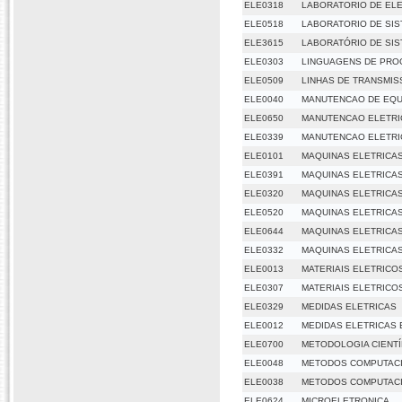
ELE0318
LABORATORIO DE ELET
ELE0518
LABORATORIO DE SIS
ELE3615
LABORATÓRIO DE SIS
ELE0303
LINGUAGENS DE PR
ELE0509
LINHAS DE TRANSMIS
ELE0040
MANUTENCAO DE EQU
ELE0650
MANUTENCAO ELETRIC
ELE0339
MANUTENCAO ELETRIC
ELE0101
MAQUINAS ELETRICA
ELE0391
MAQUINAS ELETRICA
ELE0320
MAQUINAS ELETRICAS
ELE0520
MAQUINAS ELETRICAS
ELE0644
MAQUINAS ELETRICAS 
ELE0332
MAQUINAS ELETRICAS 
ELE0013
MATERIAIS ELETRICO
ELE0307
MATERIAIS ELETRICO
ELE0329
MEDIDAS ELETRICAS
ELE0012
MEDIDAS ELETRICAS 
ELE0700
METODOLOGIA CIENTÍ
ELE0048
METODOS COMPUTAC
ELE0038
METODOS COMPUTACI
ELE0624
MICROELETRONICA