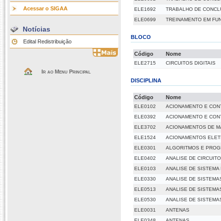
Acessar o SIGAA
ELE1692
TRABALHO DE CONCLU
ELE0699
TREINAMENTO EM FU
Notícias
BLOCO
Edital Redistribuição
Código
Nome
ELE2715
CIRCUITOS DIGITAIS
Ir ao Menu Principal
DISCIPLINA
Código
Nome
ELE0102
ACIONAMENTO E CON
ELE0392
ACIONAMENTO E CON
ELE3702
ACIONAMENTOS DE M
ELE1524
ACIONAMENTOS ELET
ELE0301
ALGORITMOS E PRO
ELE0402
ANALISE DE CIRCUIT
ELE0103
ANALISE DE SISTEMA
ELE0330
ANALISE DE SISTEMA
ELE0513
ANALISE DE SISTEMAS
ELE0530
ANALISE DE SISTEMAS
ELE0031
ANTENAS
ELE0348
ANTENAS