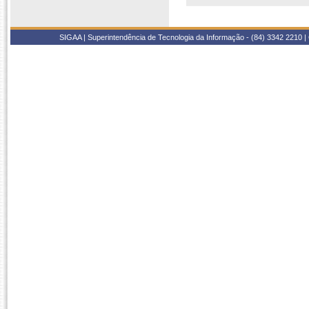
SIGAA | Superintendência de Tecnologia da Informação - (84) 3342 2210 