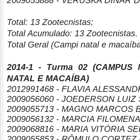
2009055888 - VERUSKA DINAR D
Total: 13 Zootecnistas;
Total Acumulado: 13 Zootecnistas.
Total Geral (Campi natal e macaíb
2014-1
- Turma 02 (
CAMPUS
NATAL E MACAÍBA
)
2012991468 - FLAVIA ALESSAN
2009056060 - JOEDERSON LUI
2009055713 - MAGNO MARCOS 
2009056132 - MARCIA FILOMEN
2009068816 - MARIA VITÓRIA S
2009055853 - RÔMULO CORTEZ