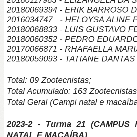
20180117983 - ELIZANGELA DA S
20180069394 - ERIK BARROSO
2016034747 - HELOYSA ALINE 
20180068833 - LUIS GUSTAVO 
20180060352 - PEDRO EDUAR
20170066871 - RHAFAELLA MA
20180059093 - TATIANE DANTAS
Total: 09 Zootecnistas;
Total Acumulado: 163 Zootecnistas
Total Geral (Campi natal e macaíba
2023-2
- Turma 21 (
CAMPUS
NATAL E MACAÍBA
)