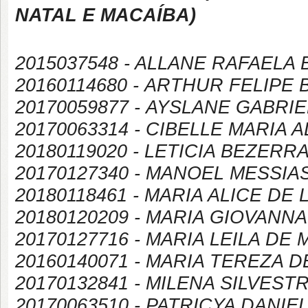
NATAL E MACAÍBA
)
2015037548 - ALLANE RAFAELA
20160114680 -
ARTHUR FELIPE 
20170059877 -
AYSLANE GABRIE
20170063314 -
CIBELLE MARIA A
20180119020 -
LETICIA BEZERR
20170127340 -
MANOEL MESSIA
20180118461 -
MARIA ALICE DE 
20180120209 -
MARIA GIOVANNA
20170127716 -
MARIA LEILA DE
20160140071 -
MARIA TEREZA D
20170132841 -
MILENA SILVESTR
20170063510 -
PATRICYA DANIE