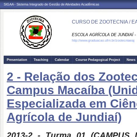
SIGAA - Sistema Integrado de Gestão de Atividades Acadêmicas
CURSO DE ZOOTECNIA / E
ESCOLA AGRÍCOLA DE JUNDIAÍ -
http://www.graduacao.ufrn.br/zootecniaeaj
Presentation
Teaching
Calendar
Course Pedagogical Project
News
2 - Relação dos Zoote
Campus Macaíba (Uni
Especializada em Ciênc
Agrícola de Jundiaí)
2013-2 - Turma 01 (CAMPUS