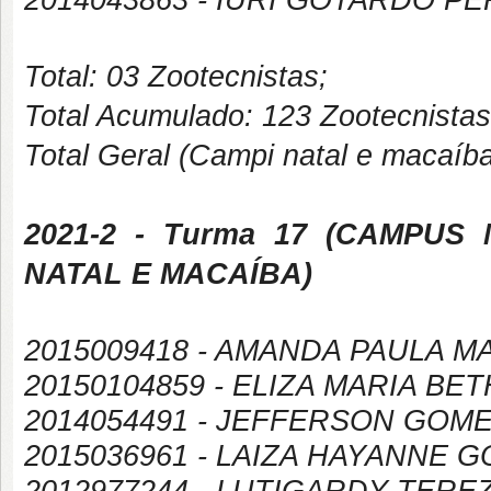
2014043863 - IURI GOTARDO PE
Total: 03 Zootecnistas;
Total Acumulado: 123 Zootecnistas
Total Geral (Campi natal e macaíb
2021-2
- Turma 17 (
CAMPUS
NATAL E MACAÍBA
)
2015009418 - AMANDA PAULA 
20150104859 - ELIZA MARIA B
2014054491 - JEFFERSON GOM
2015036961 - LAIZA HAYANNE 