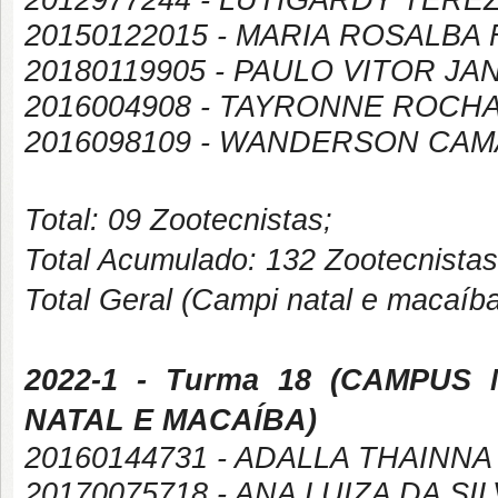
2012977244 - LUTIGARDY TER
20150122015 - MARIA ROSALBA 
20180119905 - PAULO VITOR J
2016004908 - TAYRONNE ROCH
2016098109 - WANDERSON CA
Total: 09 Zootecnistas;
Total Acumulado: 132 Zootecnistas
Total Geral (Campi natal e macaíb
2022-1
- Turma 18 (
CAMPUS
NATAL E MACAÍBA
)
20160144731 - ADALLA THAINN
20170075718 - ANA LUIZA DA SI