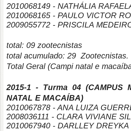
2010068149 - NATHÁLIA RAFAE
2010068165 - PAULO VICTOR 
2009055772 - PRISCILA MEDEIR
total: 09 zootecnistas
total acumulado: 29 Zootecnistas.
Total Geral (Campi natal e macaíb
2015-1
- Turma 04 (
CAMPUS
NATAL E MACAÍBA
)
2010067878 - ANA LUIZA GUER
2008036111 - CLARA VIVIANE S
2010067940 - DARLLEY DREYK