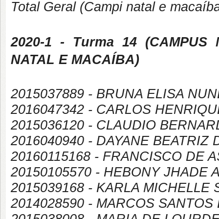
Total Geral (Campi natal e macaíb
2020-1
- Turma 14 (
CAMPUS
NATAL E MACAÍBA
)
2015037889 - BRUNA ELISA NU
2016047342 - CARLOS HENRIQ
2015036120 - CLAUDIO BERNAR
2016040940 - DAYANE BEATRIZ
20160115168 - FRANCISCO DE A
20150105570 - HEBONY JHADE 
2015039168 - KARLA MICHELL
2014028590 - MARCOS SANTOS 
2015038008 - MARIA DE LOURD