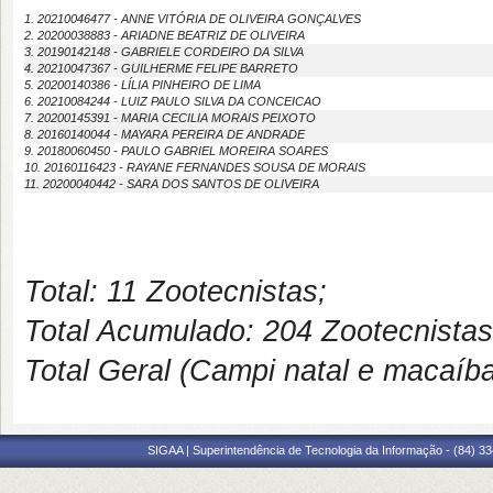
1. 20210046477 - ANNE VITÓRIA DE OLIVEIRA GONÇALVES
2. 20200038883 - ARIADNE BEATRIZ DE OLIVEIRA
3. 20190142148 - GABRIELE CORDEIRO DA SILVA
4. 20210047367 - GUILHERME FELIPE BARRETO
5. 20200140386 - LÍLIA PINHEIRO DE LIMA
6. 20210084244 - LUIZ PAULO SILVA DA CONCEICAO
7. 20200145391 - MARIA CECILIA MORAIS PEIXOTO
8. 20160140044 - MAYARA PEREIRA DE ANDRADE
9. 20180060450 - PAULO GABRIEL MOREIRA SOARES
10. 20160116423 - RAYANE FERNANDES SOUSA DE MORAIS
11. 20200040442 - SARA DOS SANTOS DE OLIVEIRA
Total: 11 Zootecnistas;
Total Acumulado: 204 Zootecnistas
Total Geral (Campi natal e macaíba
SIGAA | Superintendência de Tecnologia da Informação - (84) 3