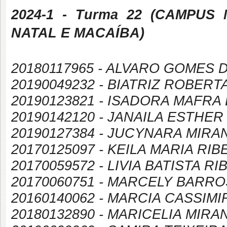
2024-1
- Turma 22 (
CAMPUS
NATAL E MACAÍBA
)
20180117965 - ALVARO GOMES 
20190049232 - BIATRIZ ROBERT
20190123821 - ISADORA MAFRA
20190142120 - JANAILA ESTHER
20190127384 - JUCYNARA MIRA
20170125097 - KEILA MARIA RI
20170059572 - LIVIA BATISTA R
20170060751 - MARCELY BARR
20160140062 - MARCIA CASSIM
20180132890 - MARICELIA MIR