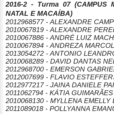
2016-2
- Turma 07 (
CAMPUS
NATAL E MACAÍBA
)
2012968577 - ALEXANDRE CAMP
2010067819 - ALEXANDRE PER
2010067886 - ANDRÉ LUIZ MA
2010067894 - ANDREZA MARCO
2013054272 - ANTONIO LEAND
2010068289 - DAVID DANTAS NE
2012968700 - EMERSON GABRIE
2012007699 - FLAVIO ESTEFFE
2012977217 - JAINA DANIELE P
2011062794 - KÁTIA GUIMARÃE
2010068130 - MYLLENA EMELLY
2011089018 - POLLYANNA EMA