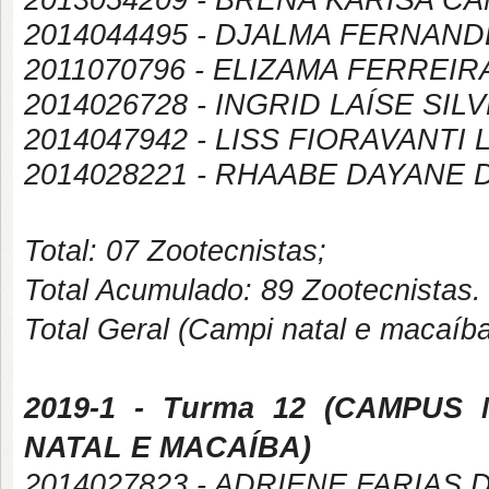
2013054209 - BRENA KARISA C
2014044495 - DJALMA FERNAND
2011070796 - ELIZAMA FERREI
2014026728 - INGRID LAÍSE SI
2014047942 - LISS FIORAVANTI
2014028221 - RHAABE DAYANE 
Total: 07 Zootecnistas;
Total Acumulado: 89 Zootecnistas.
Total Geral (Campi natal e macaíb
2019-1
- Turma 12 (
CAMPUS
NATAL E MACAÍBA
)
2014027823 - ADRIENE FARIAS