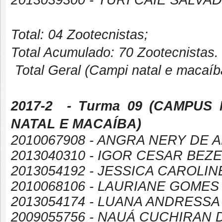
2013039300 - YURI CAIE SALV
Total: 04 Zootecnistas;
Total Acumulado: 70 Zootecnistas.
Total Geral (Campi natal e macaíb
2017-2
- Turma 09 (
CAMPUS
NATAL E MACAÍBA
)
2010067908 - ANGRA NERY DE 
2013040310 - IGOR CESAR BEZ
2013054192 - JESSICA CAROL
2010068106 - LAURIANE GOMES
2013054174 - LUANA ANDRESSA
2009055756 - NAUÁ CUCHIRAN