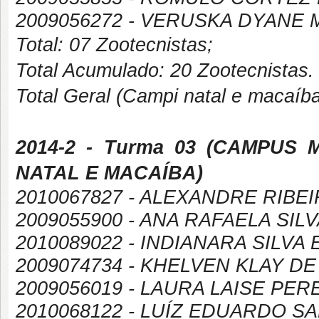
2009056272 - VERUSKA DYANE
Total: 07 Zootecnistas;
Total Acumulado: 20 Zootecnistas.
Total Geral (Campi natal e macaíb
2014-2
- Turma 03 (
CAMPUS
NATAL E MACAÍBA
)
2010067827 - ALEXANDRE RIBE
2009055900 - ANA RAFAELA SI
2010089022 - INDIANARA SILVA
2009074734 - KHELVEN KLAY D
2009056019 - LAURA LAISE PE
2010068122 - LUÍZ EDUARDO S