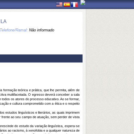
HLA
Telefone/Ramal:
Não informado
formação teórica e prática, que lhe permita, além de
iva multifacetada. O egresso deverá conceber a sala
 todos os atores do processo educativo. Ao se formar,
ucação e cultura comprometido com a ética e o respeito
estudos linguísticos e literários, as quais imprimem
var frente ao seu campo de atuação, sem perder de vista
escinde do estudo da variação linguística, espera-se
rários ao racismo, à xenofobia e a qualquer natureza de