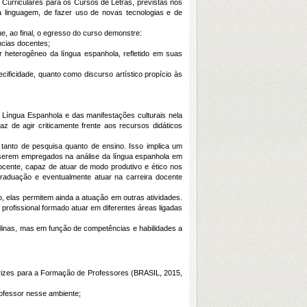
 Curriculares para os Cursos de Letras, previstas nos
a linguagem, de fazer uso de novas tecnologias e de
, ao final, o egresso do curso demonstre:
ncias docentes;
r heterogêneo da língua espanhola, refletido em suas
cificidade, quanto como discurso artístico propício às
íngua Espanhola e das manifestações culturais nela
 de agir criticamente frente aos recursos didáticos
anto de pesquisa quanto de ensino. Isso implica um
e serem empregados na análise da língua espanhola em
docente, capaz de atuar de modo produtivo e ético nos
raduação e eventualmente atuar na carreira docente
, elas permitem ainda a atuação em outras atividades.
 profissional formado atuar em diferentes áreas ligadas
linas, mas em função de competências e habilidades a
rizes para a Formação de Professores (BRASIL, 2015,
ofessor nesse ambiente;