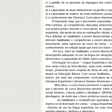
c) a aptidão de se apropriar da linguagem dos meio
ensino;
d) a capacidade de atuar efetivamente na gestão e org
e) a capacidade de realizar, de modo autônomo, pesqui
f) o conhecimento das Diretrizes Curriculares Naciona
É importante notar que o documento supracitado não a
Pelo contrário, as competências elencadas anteriorme
sua própria prática docente e como gestor do espaço 
espanhola, não perde de vista as orientações oficiai
Para delimitar as habilidades a serem desenvolvidas 
elencam habilidades e competências a serem desenv
futuramente, pelos egressos do curso de Letras – L
conhecimentos em relação àquilo que será seu futuro o
Por isso, entre as habilidades a serem desenvolvida
desempenho adequado no uso da língua em situações di
desenvolver a capacidade de refletir sobre a estrutura
A formação em Letras – Língua Espanhola e Literatur
uma visão crítica do texto literário, tanto como mani
tempo, produziram esse conjunto de obras de arte; alé
atuará na Educação Básica. Com essas finalidades, 
teórico, por meio dos componentes curriculares da ár
Literatura Espanhola e Literatura Hispano-Americana, ta
Além disso, o curso busca promover a capacidade de 
que o discente do curso desenvolva domínio sobre d
social, histórico, cultural, político e ideológico" (BR
abordagens, de modo que o futuro professor possa agir
As habilidades e competências apontadas neste ca
espera-se do licenciado em Letras – Língua Espanhola 
- Domínio do uso da língua espanhola, em suas modal
também diatópica, diafásica e diastrática;