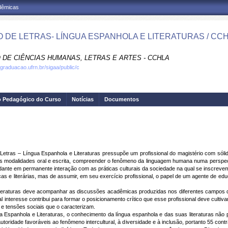
adêmicas
 DE LETRAS- LÍNGUA ESPANHOLA E LITERATURAS / CC
 DE CIÊNCIAS HUMANAS, LETRAS E ARTES - CCHLA
.graduacao.ufrn.br/sigaa/public/c
o Pedagógico do Curso
Notícias
Documentos
ras – Língua Espanhola e Literaturas pressupõe um profissional do magistério com sólida 
 modalidades oral e escrita, compreender o fenômeno da linguagem humana numa perspect
ante em permanente interação com as práticas culturais da sociedade na qual se inscrevem
cas e literárias, mas de assumir, em seu exercício profissional, o papel de um agente de ed
aturas deve acompanhar as discussões acadêmicas produzidas nos diferentes campos dos 
l interesse contribui para formar o posicionamento crítico que esse profissional deve culti
e tensões sociais que o caracterizam.
anhola e Literaturas, o conhecimento da língua espanhola e das suas literaturas não pr
toridade favoráveis ao fenômeno intercultural, à diversidade e à inclusão, portanto 55 cont