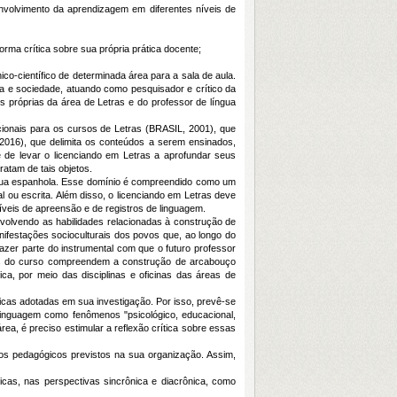
nvolvimento da aprendizagem em diferentes níveis de
rma crítica sobre sua própria prática docente;
o-científico de determinada área para a sala de aula.
la e sociedade, atuando como pesquisador e crítico da
s próprias da área de Letras e do professor de língua
acionais para os cursos de Letras (BRASIL, 2001), que
016), que delimita os conteúdos a serem ensinados,
 de levar o licenciando em Letras a aprofundar seus
atam de tais objetos.
íngua espanhola. Esse domínio é compreendido como um
 ou escrita. Além disso, o licenciando em Letras deve
níveis de apreensão e de registros de linguagem.
volvendo as habilidades relacionadas à construção de
anifestações socioculturais dos povos que, ao longo do
fazer parte do instrumental com que o futuro professor
rios do curso compreendem a construção de arcabouço
ica, por meio das disciplinas e oficinas das áreas de
cas adotadas em sua investigação. Por isso, prevê-se
linguagem como fenômenos "psicológico, educacional,
área, é preciso estimular a reflexão crítica sobre essas
 pedagógicos previstos na sua organização. Assim,
icas, nas perspectivas sincrônica e diacrônica, como