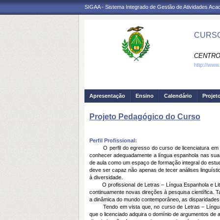
SIGAA - Sistema Integrado de Gestão de Atividades Ac
CURSO
CENTRO
http://www
Apresentação
Ensino
Calendário
Projet
Projeto Pedagógico do Curso
Perfil Profissional:
O perfil do egresso do curso de licenciatura em Let
conhecer adequadamente a língua espanhola nas suas
de aula como um espaço de formação integral do estud
deve ser capaz não apenas de tecer análises linguísti
à diversidade.
O profissional de Letras – Língua Espanhola e Liter
continuamente novas direções à pesquisa científica. Ta
a dinâmica do mundo contemporâneo, as disparidades 
Tendo em vista que, no curso de Letras – Língua Esp
que o licenciado adquira o domínio de argumentos de au