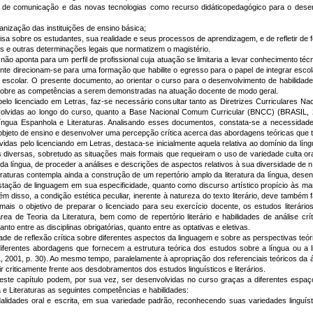
s de comunicação e das novas tecnologias como recurso didáticopedagógico para o dese
anização das instituições de ensino básica;
sa sobre os estudantes, sua realidade e seus processos de aprendizagem, e de refletir de fo
is e outras determinações legais que normatizem o magistério.
ponta para um perfil de profissional cuja atuação se limitaria a levar conhecimento técnic
nte direcionam-se para uma formação que habilite o egresso para o papel de integrar esco
escolar. O presente documento, ao orientar o curso para o desenvolvimento de habilidade
s sobre as competências a serem demonstradas na atuação docente de modo geral.
pelo licenciado em Letras, faz-se necessário consultar tanto as Diretrizes Curriculares N
olvidas ao longo do curso, quanto a Base Nacional Comum Curricular (BNCC) (BRASIL, 2
íngua Espanhola e Literaturas. Analisando esses documentos, constata-se a necessidade
bjeto de ensino e desenvolver uma percepção crítica acerca das abordagens teóricas que tr
s pelo licenciando em Letras, destaca-se inicialmente aquela relativa ao domínio da l
versas, sobretudo as situações mais formais que requeiram o uso de variedade culta oral
 da língua, de proceder a análises e descrições de aspectos relativos à sua diversidade de 
as contempla ainda a construção de um repertório amplo da literatura da língua, desen
festação de linguagem em sua especificidade, quanto como discurso artístico propício às m
m disso, a condição estética peculiar, inerente à natureza do texto literário, deve também 
mais o objetivo de preparar o licenciado para seu exercício docente, os estudos literá
ea de Teoria da Literatura, bem como de repertório literário e habilidades de análise crít
nto entre as disciplinas obrigatórias, quanto entre as optativas e eletivas.
reflexão crítica sobre diferentes aspectos da linguagem e sobre as perspectivas teóri
iferentes abordagens que fornecem a estrutura teórica dos estudos sobre a língua ou a 
ASIL, 2001, p. 30). Ao mesmo tempo, paralelamente à apropriação dos referenciais teóricos da 
 criticamente frente aos desdobramentos dos estudos linguísticos e literários.
pítulo podem, por sua vez, ser desenvolvidas no curso graças a diferentes espaços
e Literaturas as seguintes competências e habilidades:
idades oral e escrita, em sua variedade padrão, reconhecendo suas variedades linguíst