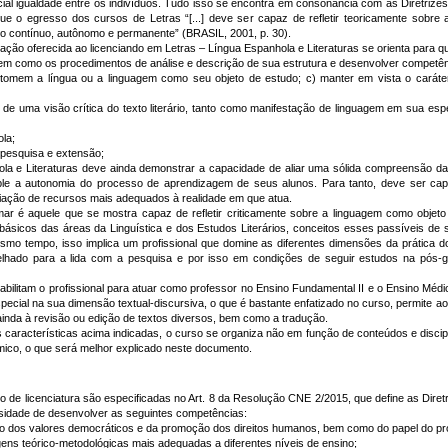
cial igualdade entre os indivíduos. Tudo isso se encontra em consonância com as Diretrizes
o egresso dos cursos de Letras “[...] deve ser capaz de refletir teoricamente sobre 
 contínuo, autônomo e permanente” (BRASIL, 2001, p. 30).
 oferecida ao licenciando em Letras – Língua Espanhola e Literaturas se orienta para que
bem como os procedimentos de análise e descrição de sua estrutura e desenvolver competê
ue tomem a língua ou a linguagem como seu objeto de estudo; c) manter em vista o caráte
de uma visão crítica do texto literário, tanto como manifestação de linguagem em sua espe
la;
e pesquisa e extensão;
 Literaturas deve ainda demonstrar a capacidade de aliar uma sólida compreensão da L
e a autonomia do processo de aprendizagem de seus alunos. Para tanto, deve ser capaz
iação de recursos mais adequados à realidade em que atua.
é aquele que se mostra capaz de refletir criticamente sobre a linguagem como objeto t
s básicos das áreas da Linguística e dos Estudos Literários, conceitos esses passíveis d
esmo tempo, isso implica um profissional que domine as diferentes dimensões da prática 
lhado para a lida com a pesquisa e por isso em condições de seguir estudos na pós-g
ilitam o profissional para atuar como professor no Ensino Fundamental II e o Ensino Médio
ecial na sua dimensão textual-discursiva, o que é bastante enfatizado no curso, permite ao
a ainda à revisão ou edição de textos diversos, bem como a tradução.
racterísticas acima indicadas, o curso se organiza não em função de conteúdos e discip
ico, o que será melhor explicado neste documento.
licenciatura são especificadas no Art. 8 da Resolução CNE 2/2015, que define as Diret
sidade de desenvolver as seguintes competências:
o dos valores democráticos e da promoção dos direitos humanos, bem como do papel do pr
ens teórico-metodológicas mais adequadas a diferentes níveis de ensino;