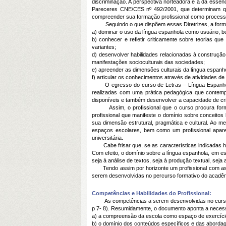
discriminação. A perspectiva norteadora é a da essen
Pareceres CNE/CES nº 492/2001, que determinam que 
compreender sua formação profissional como processo
Seguindo o que dispõem essas Diretrizes, a formação
a) dominar o uso da língua espanhola como usuário, 
b) conhecer e refletir criticamente sobre teorias q
variantes;
d) desenvolver habilidades relacionadas à construção 
manifestações socioculturais das sociedades;
e) apreender as dimensões culturais da língua espanho
f) articular os conhecimentos através de atividades d
O egresso do curso de Letras – Língua Espanhola e
realizadas com uma prática pedagógica que contempl
disponíveis e também desenvolver a capacidade de cr
Assim, o profissional que o curso procura formar 
profissional que manifeste o domínio sobre conceito
sua dimensão estrutural, pragmática e cultural. Ao m
espaços escolares, bem como um profissional apare
universitária.
Cabe frisar que, se as características indicadas hab
Com efeito, o domínio sobre a língua espanhola, em esp
seja à análise de textos, seja à produção textual, sej
Tendo assim por horizonte um profissional com as ca
serem desenvolvidas no percurso formativo do acadêm
Competências e Habilidades do Profissional:
As competências a serem desenvolvidas no curso de 
p 7- 8). Resumidamente, o documento aponta a neces
a) a compreensão da escola como espaço de exercíci
b) o domínio dos conteúdos específicos e das abordag