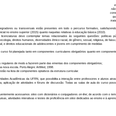
e
não
cons
qu
trat
egradores ou transversais estão presentes em todo o percurso formativo, satisfazendo à
icial no ensino superior (2015) quanto naquelas relativas à educação básica (2010).
cenciaturas deve contemplar temas relacionados às seguintes questões: políticas 
ologia, direitos humanos, diversidades étnico-racial, de gênero, sexual, religiosa, de faixa 
ial, e direitos educacionais de adolescentes e jovens em cumprimento de medidas
 curso foi planejada tanto em componentes curriculares obrigatórios quanto em componentes
es regulares de modo a fazerem parte das ementas dos componentes obrigatórios;
 nova escola. Porto Alegre: ArtMed, 1998.
stão na lista de componentes optativos da estrutura curricular.
vidades Acadêmicas da UFRN, que possibilita a interação entre professores e alunos atrav
ia, aplicação de atividades e fóruns de discussão. Todas as salas de aula do curso possu
requentemente acessamos
sites
com dicionários e conjugadores
on-line
; de acordo com o tem
uisas, atividades interativas e testes de proficiência em
sites
dedicados ao ensino e à apren