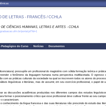
adêmicas
 DE LETRAS - FRANCÊS / CCHLA
 DE CIÊNCIAS HUMANAS, LETRAS E ARTES - CCHLA
graduacao.ufrn.br/portal.jsf?id=1
o Pedagógico do Curso
Notícias
Documentos
enciatura) pressupõe um profissional do magistério com sólida formação teórica e prática
mpreender o fenômeno da linguagem humana numa perspectiva multifacetada. O egresso
ão com as práticas culturais da sociedade na qual se inscrevem todos os atores do process
lises linguísticas e literárias, mas de assumir, em seu exercício profissional, o papel 
as discussões acadêmicas produzidas nos diferentes campos dos estudos linguísticos e
i para formar o posicionamento crítico que esse profissional deve cultivar frente ao seu ca
 o caracterizam.
nhecimento da língua francesa e das suas literaturas não prescinde do estudo das litera