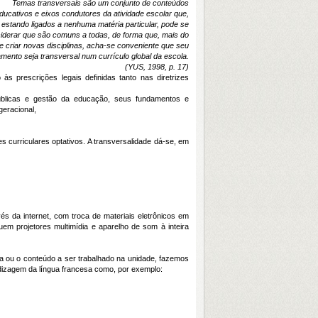
Temas transversais são um conjunto de conteúdos
ducativos e eixos condutores da atividade escolar que,
 estando ligados a nenhuma matéria particular, pode se
iderar que são comuns a todas, de forma que, mais do
e criar novas disciplinas, acha-se conveniente que seu
amento seja transversal num currículo global da escola.
(YUS, 1998, p. 17)
s prescrições legais definidas tanto nas diretrizes
públicas e gestão da educação, seus fundamentos e
geracional,
 curriculares optativos. A transversalidade dá-se, em
és da internet, com troca de materiais eletrônicos em
em projetores multimídia e aparelho de som à inteira
a ou o conteúdo a ser trabalhado na unidade, fazemos
dizagem da língua francesa como, por exemplo: