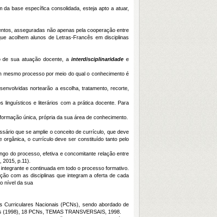
da base específica consolidada, esteja apto a atuar,
mentos, asseguradas não apenas pela cooperação entre
 que acolhem alunos de Letras-Francês em disciplinas
o de sua atuação docente, a
interdisciplinaridade
e
 um mesmo processo por meio do qual o conhecimento é
envolvidas nortearão a escolha, tratamento, recorte,
linguísticos e literários com a prática docente. Para
formação única, própria da sua área de conhecimento.
ário que se amplie o conceito de currículo, que deve
 orgânica, o currículo deve ser constituído tanto pelo
go do processo, efetiva e concomitante relação entre
 2015, p.11).
ntegrante e continuada em todo o processo formativo.
ação com as disciplinas que integram a oferta de cada
o nível da sua
s Curriculares Nacionais (PCNs), sendo abordado de
 Yus (1998), 18 PCNs, TEMAS TRANSVERSAIS, 1998.