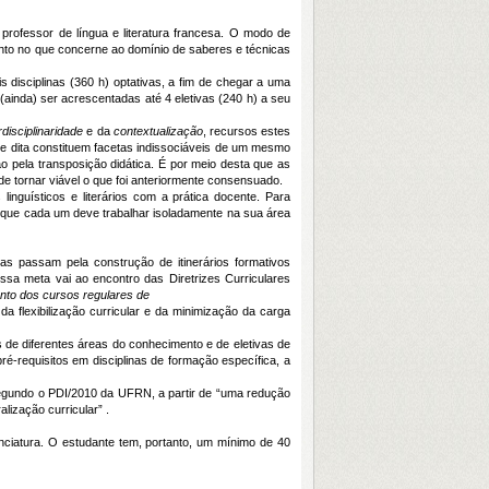
professor de língua e literatura francesa. O modo de
nto no que concerne ao domínio de saberes e técnicas
 disciplinas (360 h) optativas, a fim de chegar a uma
ainda) ser acrescentadas até 4 eletivas (240 h) a seu
rdisciplinaridade
e da
contextualização
, recursos estes
e dita constituem facetas indissociáveis de um mesmo
 pela transposição didática. É por meio desta que as
e tornar viável o que foi anteriormente consensuado.
inguísticos e literários com a prática docente. Para
 que cada um deve trabalhar isoladamente na sua área
vas passam pela construção de itinerários formativos
ssa meta vai ao encontro das Diretrizes Curriculares
to dos cursos regulares de
da flexibilização curricular e da minimização da carga
as de diferentes áreas do conhecimento e de eletivas de
ré-requisitos em disciplinas de formação específica, a
. Segundo o PDI/2010 da UFRN, a partir de “uma redução
alização curricular” .
nciatura. O estudante tem, portanto, um mínimo de 40