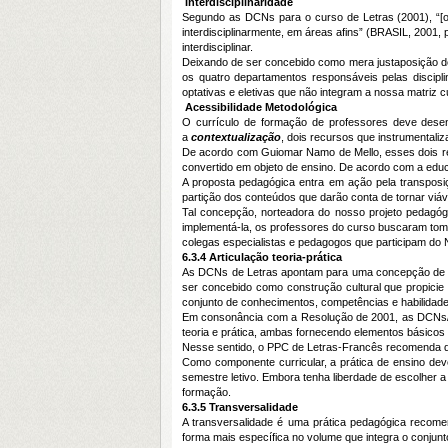
Interdisciplinaridade
Segundo as DCNs para o curso de Letras (2001), “[o]
interdisciplinarmente, em áreas afins” (BRASIL, 2001
interdisciplinar.
Deixando de ser concebido como mera justaposição de
os quatro departamentos responsáveis pelas discipli
optativas e eletivas que não integram a nossa matriz cu
Acessibilidade Metodológica
O currículo de formação de professores deve dese
a
contextualização
, dois recursos que instrumental
De acordo com Guiomar Namo de Mello, esses dois 
convertido em objeto de ensino. De acordo com a edu
A proposta pedagógica entra em ação pela transposiç
partição dos conteúdos que darão conta de tornar viáv
Tal concepção, norteadora do nosso projeto pedagógic
implementá-la, os professores do curso buscaram tom
colegas especialistas e pedagogos que participam do
6.3.4 Articulação teoria-prática
As DCNs de Letras apontam para uma concepção de cur
ser concebido como construção cultural que propicie a
conjunto de conhecimentos, competências e habilidade
Em consonância com a Resolução de 2001, as DCNs/201
teoria e prática, ambas fornecendo elementos básicos
Nesse sentido, o PPC de Letras-Francês recomenda qu
Como componente curricular, a prática de ensino deve
semestre letivo. Embora tenha liberdade de escolher a
formação.
6.3.5 Transversalidade
A transversalidade é uma prática pedagógica recom
forma mais específica no volume que integra o con