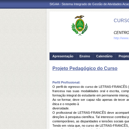
SIGAA - Sistema Integrado de Gestão de Atividades Ac
CURSO
CENTRO
http://www.
Apresentação
Ensino
Calendário
Projet
Projeto Pedagógico do Curso
Perfil Profissional:
O perfil do egresso do curso de LETRAS-FRANCÊS (lic
francesa nas suas modalidades oral e escrita, co
formação integral do estudante em permanente interaç
Ao se formar, deve ser capaz não apenas de tecer aná
ética e o respeito à
diversidade.
O profissional de LETRAS-FRANCÊS deve acompanhar 
direções à pesquisa científica. Tal interesse contribu
contemporâneo, as disparidades e tensões sociais que
Tendo em vista que, no curso de LETRAS-FRANCÊS, o co