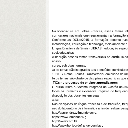
Na licenciatura em Letras-Francês, esses temas int
curriculares nacionais que regulamentam a formação in
Conforme as DCNs/2015, a formação docente nas li
metodologias, educação e tecnologia, meio ambiente e ec
Língua Brasileira de Sinais (LIBRAS), educação espec
socioeducativas.
A inserção desses temas transversais no currículo do
nosso
curso, sob duas formas:
a) os temas são integrados aos conteúdos curricular
19 YUS, Rafael. Temas Transversais: em busca de uma
b) os temas são objeto de disciplinas específicas que e
TICs no processo de ensino-aprendizagem
O curso utiliza o Sistema Integrado de Gestão de Ati
todos os formatos e extensões, registro de frequênc
disposição dos docentes em suas
aulas.
Nas disciplinas de língua francesa e de tradução, f
uso do laboratório de informática a fim de realizar pesq
http://apprendre.tv5monde.com/;
https://www.lemonde.fr/ ;
http://www.cnrtl.fr/
http://www.bonjourdefrance.com.br/ ;