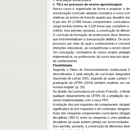
5. articulação teoria-prática
6.
TICs no processo de ensino-aprendizagem
Nosso curso é organizado de forma a propiciar o des
estruturação curricular adotado considera o curso c
relativas ao ensino de francês quanto aos desafios ine
A par dos 44 (2.860 horas) componentes curriculares 
carga horária mínima de 3.220 horas que compõem a no
critério. Isso permite, portanto, a construção de difer
O currículo de formação de professores deve desenvo
que instrumentalizam a
transposição didática
. De aco
processo por meio do qual o conhecimento é converti
intenções educativas, as competências a serem desenvo
Tal concepção, norteadora do nosso projeto pedagógi
implementá-la, os professores do curso buscam atuar
de conhecimento.
Flexibilidade
Segundo o
Plano de Desenvolvimento Institucional
2
diversificados e pela adoção de currículos integrad
Nacionais de Letras 2001, segundo as quais cumpre “eli
graduação da UFRN
(2014) também explicita, em seu 
horária exigida” (p. 20).
No âmbito da Licenciatura em Letras-Francês, a flexibi
qualquer departamento da UFRN; (ii) a ampliação da of
serem implementadas com o novo PPC.
A redução dos pré-requisitos de componentes obrigatór
significativa de pré-requisitos e de conteúdos obrigató
A par dos cinquenta componentes curriculares obrigató
disciplinas (360 h) entre as cinquenta e uma optati
disciplinas às quais podem (ainda) ser acrescentadas at
Isso permite, portanto, a construção de diferentes iti