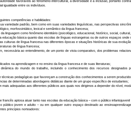
utoridade favoráveis ao fenômeno intercultural, à diversidade e à inclusão, portanto contr
al igualdade entre os indivíduos.
intes competências e habilidades:
 sua variedade padrão, bem como em suas variedades linguísticas, nas perspectivas sincrôni
ógico, morfossintático, lexical e semântico da língua francesa;
 da linguagem como fenômeno identitário (psicológico, educacional, histórico, social, cultural, 
 da educação básica quanto das escolas de línguas estrangeiras ou de outros espaços onde
e as culturas de língua francesa nas diferentes épocas e situações históricas de sua evolução
teraturas de língua francesa;
, necessária ao entendimento, de um ponto de vista comparativo, dos problemas relacio
plicados na aprendizagem e no ensino da língua francesa e de suas literaturas;
 a dinâmica do mundo do trabalho, incluindo o conhecimento dos recursos designados 
 e técnicas pedagógicas que favoreçam a construção dos conhecimentos a serem produzido
ciências de determinadas abordagens didáticas diante de um grupo específico de estudantes;
m mais adequadas aos diferentes públicos aos quais nos dirigimos a depender do nível, mod
e francês aptosa atuar tanto nas escolas da educação básica ‒ com o público infantojuvenil
o público jovem e adulto ‒ ou em qualquer outro espaço destinado ao ensinoaprendizagem
es princípios norteadores: