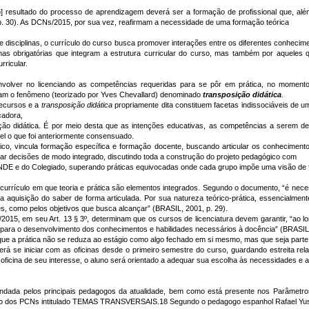
 resultado do processo de aprendizagem deverá ser a formação de profissional que, além 
, p. 30). As DCNs/2015, por sua vez, reafirmam a necessidade de uma formação teórica
 disciplinas, o currículo do curso busca promover interações entre os diferentes conheci
nas obrigatórias que integram a estrutura curricular do curso, mas também por aqueles
rricular.
nvolver no licenciando as competências requeridas para se pôr em prática, no moment
izam o fenômeno (teorizado por Yves Chevallard) denominado
transposição didática
.
recursos e a
transposição
didática
propriamente dita constituem facetas indissociáveis de
cadora,
ão didática. É por meio desta que as intenções educativas, as competências a serem des
el o que foi anteriormente consensuado.
o, vincula formação específica e formação docente, buscando articular os conhecimentos 
ar decisões de modo integrado, discutindo toda a construção do projeto pedagógico com
 NDE e do Colegiado, superando práticas equivocadas onde cada grupo impõe uma visão de 
rículo em que teoria e prática são elementos integrados. Segundo o documento, “é necess
 aquisição do saber de forma articulada. Por sua natureza teórico-prática, essencialmente
s, como pelos objetivos que busca alcançar” (BRASIL, 2001, p. 29).
5, em seu Art. 13 § 3º, determinam que os cursos de licenciatura devem garantir, “ao lon
 para o desenvolvimento dos conhecimentos e habilidades necessários à docência” (BRASIL,
e a prática não se reduza ao estágio como algo fechado em si mesmo, mas que seja parte i
rá se iniciar com as oficinas desde o primeiro semestre do curso, guardando estreita rel
 oficina de seu interesse, o aluno será orientado a adequar sua escolha às necessidades e a
endada pelos principais pedagogos da atualidade, bem como está presente nos Parâmetro
junto dos PCNs intitulado TEMAS TRANSVERSAIS.18 Segundo o pedagogo espanhol Rafael