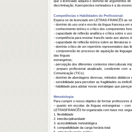
que o licenciado adquira o domínio de argumentos de a
discriminação. A perspectiva norteadora é a da essenci
Competências e Habilidades do Profissional:
Espera-se do licenciado em LETRAS-FRANCÊS as segu
- domínio do uso oral e escrito da língua francesa em
- conhecimento teórico e crítico dos componentes fonol
- capacidade de reflexão analítica e crítica sobre o uso
- competência para ensinar francês tanto aos alunos
- capacidade de reflexão teórica sobre as literaturas 
- domínio crítico de um repertório representativo das li
- compreensão do processo de aquisição da linguagem
das línguas
estrangeiras;
- percepção dos diferentes contextos interculturais im
- preparo profissional atualizado, condizente com
Comunicação (TICs);
- domínio de abordagens diversas, métodos didáticos
- sensibilidade para perceber as fragilidades ou inefi
- habilidade para adotar novas estratégias que pareça
Metodologia:
Para cumprir o nosso objetivo de formar professores d
‒ quanto em escolas de línguas estrangeiras ‒ com 
LETRASFRANCÊS foi organizada com base nos seguint
1. flexibilidade
2. interdisciplinaridade
3. acessibilidade metodológica
4. compatibilidade da carga horária total