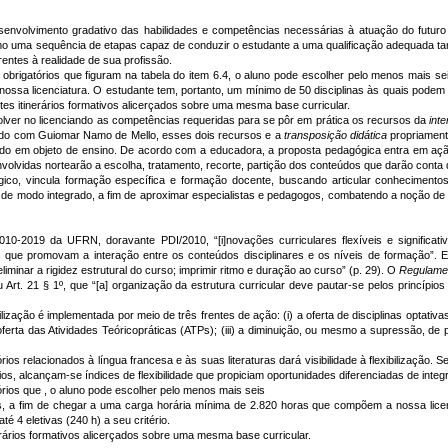
envolvimento gradativo das habilidades e competências necessárias à atuação do futuro 
omo uma sequência de etapas capaz de conduzir o estudante a uma qualificação adequada ta
rentes à realidade de sua profissão.
obrigatórios que figuram na tabela do item 6.4, o aluno pode escolher pelo menos mais seis
ssa licenciatura. O estudante tem, portanto, um mínimo de 50 disciplinas às quais podem (
entes itinerários formativos alicerçados sobre uma mesma base curricular.
lver no licenciando as competências requeridas para se pôr em prática os recursos da
inte
rdo com Guiomar Namo de Mello, esses dois recursos e a
transposição didática
propriament
do em objeto de ensino. De acordo com a educadora, a proposta pedagógica entra em ação
lvidas nortearão a escolha, tratamento, recorte, partição dos conteúdos que darão conta d
co, vincula formação específica e formação docente, buscando articular conhecimentos l
 de modo integrado, a fim de aproximar especialistas e pedagogos, combatendo a noção de
010-2019 da UFRN, doravante PDI/2010, “[i]novações curriculares flexíveis e significati
os que promovam a interação entre os conteúdos disciplinares e os níveis de formação”. E
minar a rigidez estrutural do curso; imprimir ritmo e duração ao curso” (p. 29). O
Regulamen
Art. 21 § 1º, que “[a] organização da estrutura curricular deve pautar-se pelos princípios 
lização é implementada por meio de três frentes de ação: (i) a oferta de disciplinas optativ
erta das Atividades Teóricopráticas (ATPs); (iii) a diminuição, ou mesmo a supressão, de p
ios relacionados à língua francesa e às suas literaturas dará visibilidade à flexibilização
rios, alcançam-se índices de flexibilidade que propiciam oportunidades diferenciadas de integr
rios que , o aluno pode escolher pelo menos mais seis
vas, a fim de chegar a uma carga horária mínima de 2.820 horas que compõem a nossa lice
é 4 eletivas (240 h) a seu critério.
nerários formativos alicerçados sobre uma mesma base curricular.