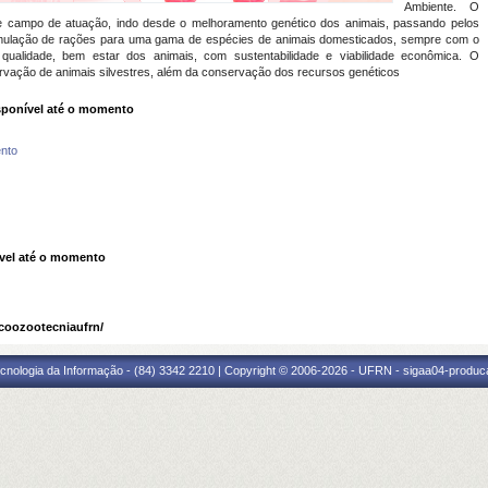
Ambiente. O
nde campo de atuação, indo desde o melhoramento genético dos animais, passando pelos
 formulação de rações para uma gama de espécies de animais domesticados, sempre com o
e qualidade, bem estar dos animais, com sustentabilidade e viabilidade econômica. O
rvação de animais silvestres, além da conservação dos recursos genéticos
ponível até o momento
nto
vel até o momento
coozootecniaufrn/
cnologia da Informação - (84) 3342 2210 | Copyright © 2006-2026 - UFRN - sigaa04-produca