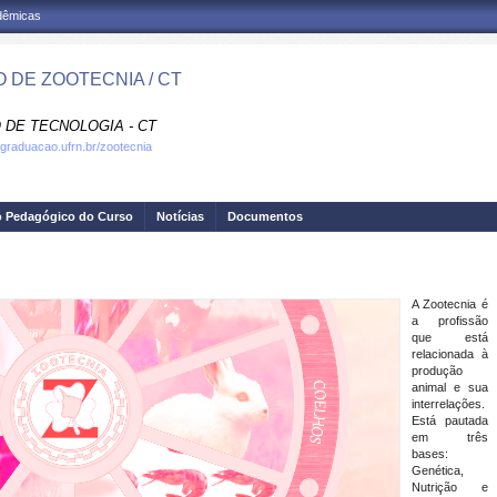
adêmicas
 DE ZOOTECNIA / CT
 DE TECNOLOGIA - CT
.graduacao.ufrn.br/zootecnia
o Pedagógico do Curso
Notícias
Documentos
A Zootecnia é
a profissão
que está
relacionada à
produção
animal e sua
interrelações.
Está pautada
em três
bases:
Genética,
Nutrição e