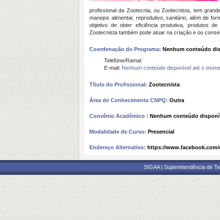
profissional da Zootecnia, ou Zootecnista, tem gra
manejos alimentar, reprodutivo, sanitário, além de
objetivo de obter eficiência produtiva, produtos d
Zootecnista também pode atuar na criação e ou conse
Coordenação do Programa:
Nenhum conteúdo dis
Telefone/Ramal:
E-mail:
Nenhum conteúdo disponível até o mome
Título do Profissional:
Zootecnista
Área de Conhecimento CNPQ:
Outra
Convênio Acadêmico :
Nenhum conteúdo disponí
Modalidade de Curso:
Presencial
Endereço Alternativo:
https://www.facebook.com/
SIGAA | Superintendência de Te