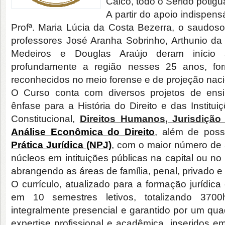
Caicó, todo o Seridó potigu
A partir do apoio indispens
Profª. Maria Lúcia da Costa Bezerra, o saudoso
professores José Aranha Sobrinho, Arthunio da
Medeiros e Douglas Araújo deram início
profundamente a região nesses 25 anos, form
reconhecidos no meio forense e de projeção nac
O Curso conta com diversos projetos de ens
ênfase para a História do Direito e das Instituiçõ
Constitucional,
Direitos Humanos, Jurisdição 
Análise Econômica do Direito
, além de pos
Prática Jurídica (NPJ)
, com o maior número de 
núcleos em intituições públicas na capital ou no
abrangendo as áreas de família, penal, privado e
O currículo, atualizado para a formação jurídica
em 10 semestres letivos, totalizando 3700
integralmente presencial e garantido por um qua
expertise profissional e acadêmica, inseridos 