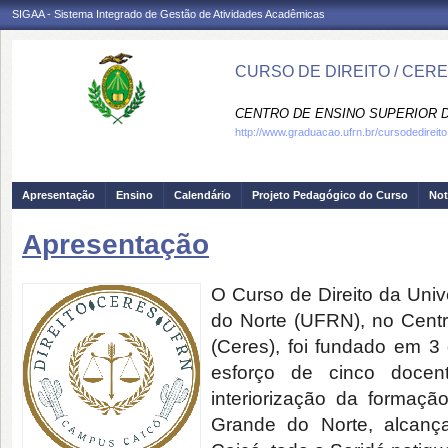
SIGAA - Sistema Integrado de Gestão de Atividades Acadêmicas
CURSO DE DIREITO / CER
CENTRO DE ENSINO SUPERIOR D
http://www.graduacao.ufrn.br/cursodedireito
Apresentação
Ensino
Calendário
Projeto Pedagógico do Curso
Not
Apresentação
O Curso de Direito da Uni
do Norte (UFRN), no Centr
(Ceres), foi fundado em 3
esforço de cinco docen
interiorização da formaçã
Grande do Norte, alcança