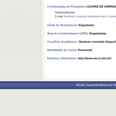
Coordenação do Programa:
LUCIANA DE ANDRA
Telefone/Ramal:
E-mail:
Nenhum conteúdo disponível até o mome
Título do Profissional:
Engenheiro
Área de Conhecimento CNPQ:
Engenharias
Convênio Acadêmico :
Nenhum conteúdo disponí
Modalidade de Curso:
Presencial
Endereço Alternativo:
http://www.eb.ct.ufrn.br/
SIGAA | Superintendência de Te