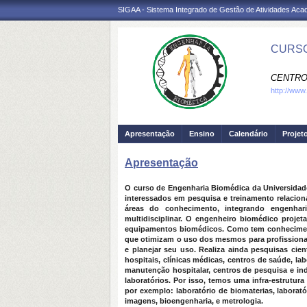
SIGAA - Sistema Integrado de Gestão de Atividades Ac
CURSO
CENTRO
http://www
Apresentação
Ensino
Calendário
Projet
Apresentação
O curso de Engenharia Biomédica da Universidade
interessados em pesquisa e treinamento relacion
áreas do conhecimento, integrando engenhari
multidisciplinar. O engenheiro biomédico projeta,
equipamentos biomédicos. Como tem conhecimentos
que otimizam o uso dos mesmos para profission
e planejar seu uso. Realiza ainda pesquisas cie
hospitais, clínicas médicas, centros de saúde, lab
manutenção hospitalar, centros de pesquisa e ind
laboratórios. Por isso, temos uma infra-estrutur
por exemplo: laboratório de biomaterias, laborat
imagens, bioengenharia, e metrologia.