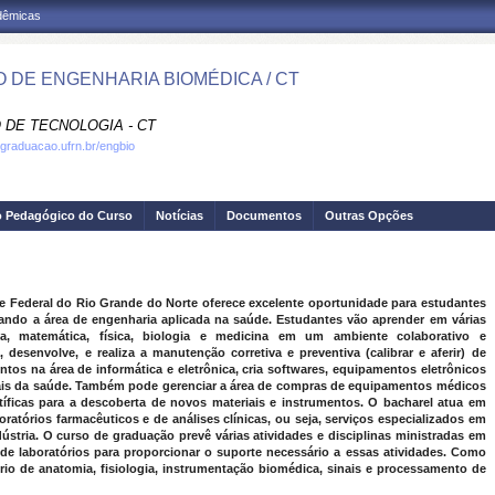
adêmicas
 DE ENGENHARIA BIOMÉDICA / CT
 DE TECNOLOGIA - CT
.graduacao.ufrn.br/engbio
o Pedagógico do Curso
Notícias
Documentos
Outras Opções
 Federal do Rio Grande do Norte oferece excelente oportunidade para estudantes
ando a área de engenharia aplicada na saúde. Estudantes vão aprender em várias
a, matemática, física, biologia e medicina em um ambiente colaborativo e
 desenvolve, e realiza a manutenção corretiva e preventiva (calibrar e aferir) de
 na área de informática e eletrônica, cria softwares, equipamentos eletrônicos
ais da saúde. Também pode gerenciar a área de compras de equipamentos médicos
ntíficas para a descoberta de novos materiais e instrumentos. O bacharel atua em
oratórios farmacêuticos e de análises clínicas, ou seja, serviços especializados em
ústria. O curso de graduação prevê várias atividades e disciplinas ministradas em
a de laboratórios para proporcionar o suporte necessário a essas atividades. Como
ório de anatomia, fisiologia, instrumentação biomédica, sinais e processamento de