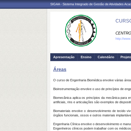
SIGAA - Sistema Integrado de Gestão de Atividades Ac
CURSO
CENTRO
http://www
Apresentação
Ensino
Calendário
Projet
Áreas
O curso de Engenharia Biomédica envolve várias área
Bioinstrumentação envolve o uso de princípios de eng
Biomecânica aplica os princípios da mecânica para e
artificiais, rins e articulações são exemplos de dispo
Biomateriais envolve o desenvolvimento de tecido viv
órgãos funcionais, ossos e outros materiais implantáve
Engenharia Clínica envolve o desenvolvimento e manu
Engenheiros clínicos podem trabalhar com os médicos 