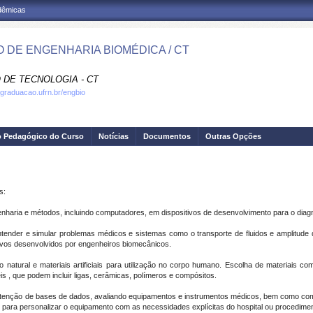
adêmicas
 DE ENGENHARIA BIOMÉDICA / CT
 DE TECNOLOGIA - CT
.graduacao.ufrn.br/engbio
o Pedagógico do Curso
Notícias
Documentos
Outras Opções
s:
enharia e métodos, incluindo computadores, em dispositivos de desenvolvimento para o diag
ntender e simular problemas médicos e sistemas como o transporte de fluidos e amplitude
sitivos desenvolvidos por engenheiros biomecânicos.
o natural e materiais artificiais para utilização no corpo humano. Escolha de materiais 
is , que podem incluir ligas, cerâmicas, polímeros e compósitos.
tenção de bases de dados, avaliando equipamentos e instrumentos médicos, bem como com
para personalizar o equipamento com as necessidades explícitas do hospital ou procedime