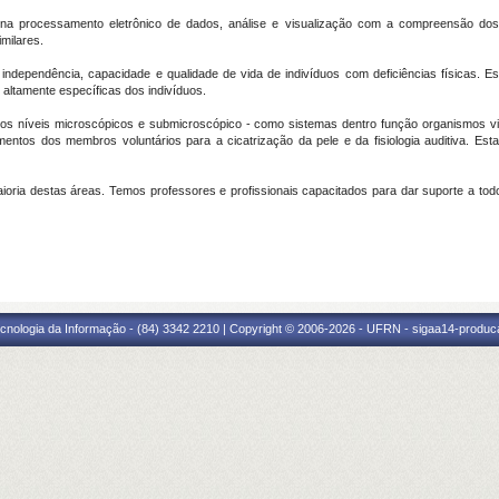
 processamento eletrônico de dados, análise e visualização com a compreensão dos fe
milares.
 independência, capacidade e qualidade de vida de indivíduos com deficiências físicas. 
altamente específicas dos indivíduos.
os níveis microscópicos e submicroscópico - como sistemas dentro função organismos vi
entos dos membros voluntários para a cicatrização da pele e da fisiologia auditiva. Es
ia destas áreas. Temos professores e profissionais capacitados para dar suporte a tod
cnologia da Informação - (84) 3342 2210 | Copyright © 2006-2026 - UFRN - sigaa14-produca