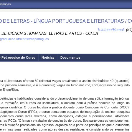
adêmicas
 DE LETRAS - LÍNGUA PORTUGUESA E LITERATURAS / 
Telefone/Ramal:
(84
 DE CIÊNCIAS HUMANAS, LETRAS E ARTES - CCHLA
.graduacao.ufrn.br/letrasportugues
o Pedagógico do Curso
Notícias
Documentos
 e Literaturas oferece 80 (oitenta) vagas anualmente e assim distribuídas: 40 (quarenta)
no primeiro semestre, e 40 (quarenta) vagas no turno noturno, com ingresso no segundo
do Enem/Sisu.
etências e habilidades considerando o desenvolvimento de uma sólida formação teórica,
 a formação em cursos de licenciatura, o contato com a prática docente ao longo da
uisa científica. O curso focaliza a prática docente como Componente Curricular (PCC).
Pedagógico do Curso (PPC), o curso conta com espaços de integração de ensino, pesquisa
nentes curriculares diversos, como disciplinas, estágios supervisionados, atividades
rais, as PCCs (Oficinas) e trabalho de conclusão de curso. Boa parte desses componentes,
es à atuação profissional do egresso, organiza-se a partir do princípio de que o estudante
ntervir nas suas realidades como atores dessas realidades e considerando os elementos