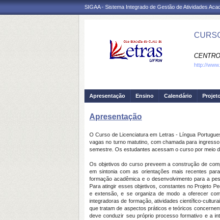
SIGAA - Sistema Integrado de Gestão de Atividades Ac
CURSO
CENTRO
http://www
Apresentação
Ensino
Calendário
Projet
Apresentação
O Curso de Licenciatura em Letras - Língua Portuguesa
vagas no turno matutino, com chamada para ingresso 
semestre. Os estudantes acessam o curso por meio 
Os objetivos do curso preveem a construção de comp
em sintonia com as orientações mais recentes para
formação acadêmica e o desenvolvimento para a pesq
Para atingir esses objetivos, constantes no Projeto 
e extensão, e se organiza de modo a oferecer compo
integradoras de formação, atividades científico-cultu
que tratam de aspectos práticos e teóricos concernent
deve conduzir seu próprio processo formativo e a i