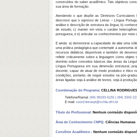
construídos do saber acadêmico. Tais objetivos consi
sua área de formação.
Atendendo o que dispõe as Diretrizes Curriculare
descreve que o egresso de Letras – Língua Portugu
análise e descrição de estrutura da língua; b) conhec
de estudo; c) manter em vista o caráter heterogêneo
portuguesa; e e) articular os conhecimentos por meio 
E ainda: a) demonstrar a capacidade de aliar uma sól
uma prática pedagógica que contemple a autonomia do
recursos didáticos disponíveis e também de desenvo
refletir criticamente sobre a linguagem como objeto 
domínio sobre conceitos básicos das áreas da Linguí
Língua Portuguesa em sua dimensão estrutural, prag
docente, capaz de atuar de modo produtivo e ético 
condições, portanto, de seguir estudos na pós-graduaç
áreas ligadas seja à análise de textos, seja à produção
Coordenação do Programa:
CELLINA RODRIGUES
Telefone/Ramal:
(84) 99193-6155 | (84) 3342-22
E-mail:
coord.letraspt@cchla.ufrn.br
Título do Profissional:
Nenhum conteúdo disponív
Área de Conhecimento CNPQ:
Ciências Humanas
Convênio Acadêmico :
Nenhum conteúdo disponí