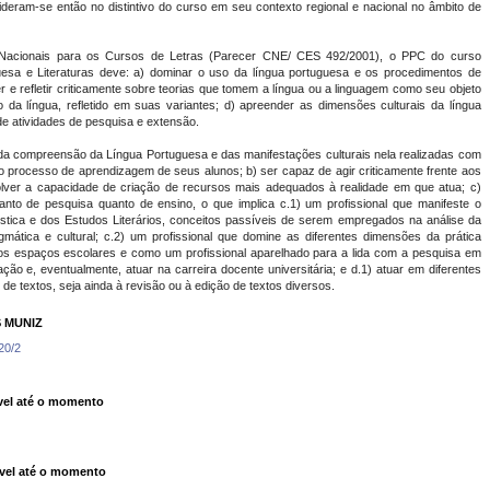
deram-se então no distintivo do curso em seu contexto regional e nacional no âmbito de
s Nacionais para os Cursos de Letras (Parecer CNE/ CES 492/2001), o PPC do curso
esa e Literaturas deve: a) dominar o uso da língua portuguesa e os procedimentos de
er e refletir criticamente sobre teorias que tomem a língua ou a linguagem como seu objeto
 da língua, refletido em suas variantes; d) apreender as dimensões culturais da língua
de atividades de pesquisa e extensão.
ida compreensão da Língua Portuguesa e das manifestações culturais nela realizadas com
 processo de aprendizagem de seus alunos; b) ser capaz de agir criticamente frente aos
lver a capacidade de criação de recursos mais adequados à realidade em que atua; c)
tanto de pesquisa quanto de ensino, o que implica c.1) um profissional que manifeste o
stica e dos Estudos Literários, conceitos passíveis de serem empregados na análise da
mática e cultural; c.2) um profissional que domine as diferentes dimensões da prática
nos espaços escolares e como um profissional aparelhado para a lida com a pesquisa em
ão e, eventualmente, atuar na carreira docente universitária; e d.1) atuar em diferentes
 de textos, seja ainda à revisão ou à edição de textos diversos.
 MUNIZ
20/2
el até o momento
vel até o momento