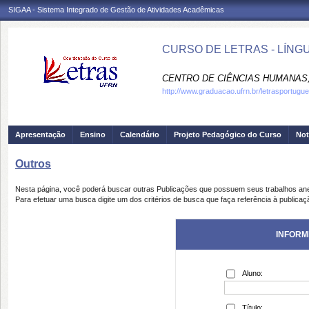
SIGAA - Sistema Integrado de Gestão de Atividades Acadêmicas
CURSO DE LETRAS - LÍNG
CENTRO DE CIÊNCIAS HUMANAS,
http://www.graduacao.ufrn.br/letrasportugu
Apresentação
Ensino
Calendário
Projeto Pedagógico do Curso
Not
Outros
Nesta página, você poderá buscar outras Publicações que possuem seus trabalhos an
Para efetuar uma busca digite um dos critérios de busca que faça referência à publicaç
INFORM
Aluno:
Título: