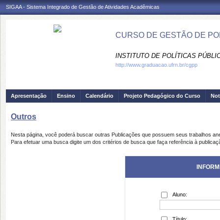
SIGAA - Sistema Integrado de Gestão de Atividades Acadêmicas
CURSO DE GESTÃO DE POLÍ
INSTITUTO DE POLÍTICAS PÚBLIC
http://www.graduacao.ufrn.br/cgpp
Apresentação
Ensino
Calendário
Projeto Pedagógico do Curso
Not
Outros
Nesta página, você poderá buscar outras Publicações que possuem seus trabalhos an
Para efetuar uma busca digite um dos critérios de busca que faça referência à publicaç
INFORM
Aluno:
Título: