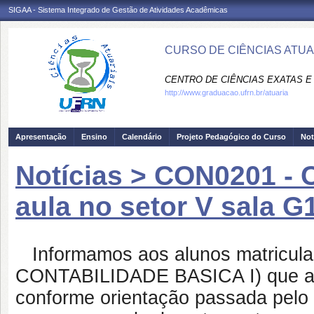
SIGAA - Sistema Integrado de Gestão de Atividades Acadêmicas
CURSO DE CIÊNCIAS ATUAR
CENTRO DE CIÊNCIAS EXATAS E 
http://www.graduacao.ufrn.br/atuaria
Apresentação
Ensino
Calendário
Projeto Pedagógico do Curso
Not
Notícias > CON0201 -
aula no setor V sala G1
Informamos aos alunos matriculad
CONTABILIDADE BASICA I) que a a
conforme orientação passada pelo