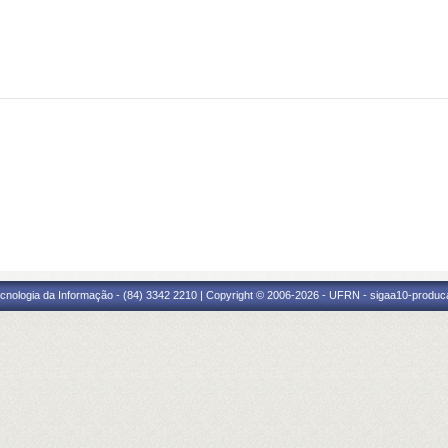
cnologia da Informação - (84) 3342 2210 | Copyright © 2006-2026 - UFRN - sigaa10-produca