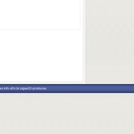
o.info.ufrn.br.sigaa10-producao