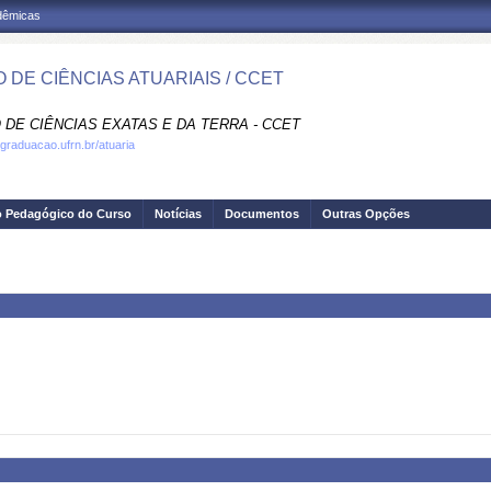
adêmicas
 DE CIÊNCIAS ATUARIAIS / CCET
 DE CIÊNCIAS EXATAS E DA TERRA - CCET
.graduacao.ufrn.br/atuaria
o Pedagógico do Curso
Notícias
Documentos
Outras Opções