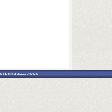
o.info.ufrn.br.sigaa11-producao