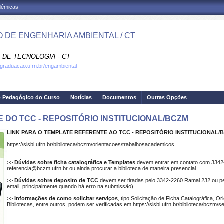
adêmicas
 DE ENGENHARIA AMBIENTAL / CT
 DE TECNOLOGIA - CT
.graduacao.ufrn.br/engambiental
o Pedagógico do Curso
Notícias
Documentos
Outras Opções
TE DO TCC - REPOSITÓRIO INSTITUCIONAL/BCZM
LINK PARA O TEMPLATE REFERENTE AO
TCC -
REPOSITÓRIO INSTITUCIONAL/
https://sisbi.ufrn.br/biblioteca/bczm/orientacoes/trabalhosacademicos
>>
Dúvidas sobre ficha catalográfica e Templates
devem entrar em contato com 3342-
referencia@bczm.ufrn.br ou ainda procurar a biblioteca de maneira presencial.
>>
Dúvidas sobre deposito de TCC
devem ser tiradas pelo 3342-2260 Ramal 232 ou pe
email, principalmente quando há erro na submissão)
>>
Informações de como solicitar serviços
, tipo Solicitação de Ficha Catalográfica, 
Bibliotecas, entre outros, podem ser verificadas em https://sisbi.ufrn.br/biblioteca/bczm