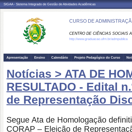
SIGAA - Sistema Integrado de Gestão de Atividades Acadêmicas
CURSO DE ADMINISTRAÇÃO
CENTRO DE CIÊNCIAS SOCIAIS A
http://www.graduacao.ufrn.br/admpublica
Apresentação
Ensino
Calendário
Projeto Pedagógico do Curso
Not
Notícias > ATA DE H
RESULTADO - Edital n.
de Representação Dis
Segue Ata de Homologação definiti
CORAP – Eleição de Representaçã