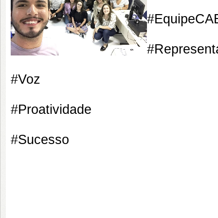
#
EquipeCA
#
Represent
#
Voz
#
Proatividade
#
Sucesso