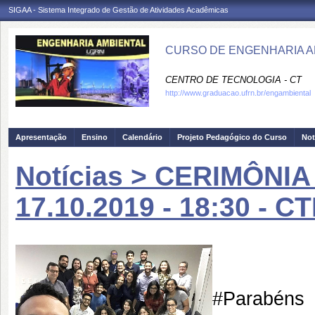
SIGAA - Sistema Integrado de Gestão de Atividades Acadêmicas
CURSO DE ENGENHARIA AM
CENTRO DE TECNOLOGIA - CT
http://www.graduacao.ufrn.br/engambiental
Apresentação
Ensino
Calendário
Projeto Pedagógico do Curso
Not
Notícias > CERIMÔNI
17.10.2019 - 18:30 - CT
#
Parabéns